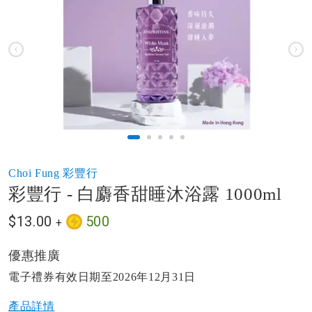
of
the
images
gallery
Skip
Choi Fung 彩豐行
to
彩豐行 - 白麝香甜睡沐浴露 1000ml
the
beginning
$13.00
500
+
of
the
images
優惠推廣
gallery
電子禮券有效日期至2026年12月31日
產品詳情​