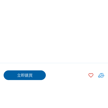
$13.00
500
+
加
立即購買
入
數量
願
望
清
單
加入購物車