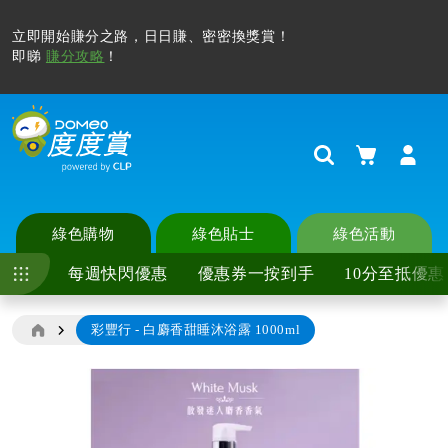
立即開始賺分之路，日日賺、密密換獎賞！
即睇
賺分攻略
！
購物車
Search
綠色購物
綠色貼士
綠色活動
每週快閃優惠
優惠券一按到手
10分至抵優惠
彩豐行 - 白麝香甜睡沐浴露 1000ml
Skip
to
the
end