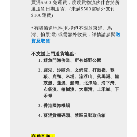
買滿$500 免運費，度度賞物流伙伴會於所
選送貨日期送貨。(未滿$500需額外支付
$100運費)
*有關偏遠地區(包括但不限於東涌、馬
灣、愉景灣) 或需額外收費，詳情請參閲
送
貨及取貨
不支援上門送貨地點:
鯉魚門海傍道、所有郊野公園
羅湖、沙頭角、文錦渡、打鼓嶺、鶴
藪、鹿頸、米埔、流浮山、落馬洲、龍
鼓灘、蓮澳、船灣、北潭涌、海下灣、
布袋澳、榕樹澳、大廟灣、上禾輋、下
禾輋
香港國際機場
葵涌貨櫃碼頭、禁區及郵政信箱
商戶直送：