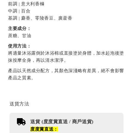
前調 | 意大利香櫞
中調 | 百合
基調 | 麝香、零陵香豆、廣藿香
主要成分：
蔗糖、甘油
使用方法：
將適量沐浴露倒於沐浴棉或直接塗於身體，加水起泡後塗
抹按摩全身，再以清水潔淨。
產品以天然成分配方，其顏色深淺略有差異，絕不會影響
產品之質素。
送貨方法
送貨 (度度賞直送 / 商戶送貨)
度度賞直送：