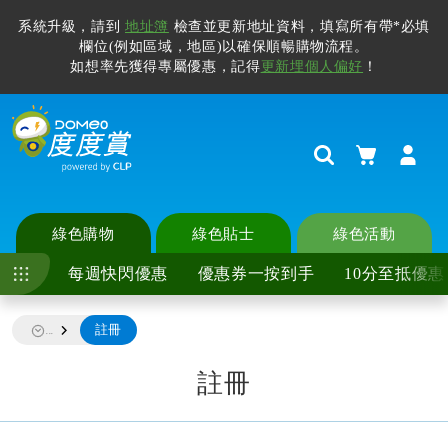
系統升級，請到
地址簿
檢查並更新地址資料，填寫所有帶*必填
欄位(例如區域，地區)以確保順暢購物流程。
如想率先獲得專屬優惠，記得
更新埋個人偏好
！
購物車
Search
綠色購物
綠色貼士
綠色活動
每週快閃優惠
優惠券一按到手
10分至抵優惠
註冊
...
註冊