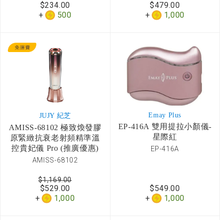
$234.00
$479.00
500
1,000
Emay Plus
JUJY 紀芝
EP-416A 雙用提拉小顏儀-
AMISS-68102 極致煥發膠
星際紅
原緊緻抗衰老射頻精準溫
控貴妃儀 Pro (推廣優惠)
EP-416A
AMISS-68102
$1,169.00
$529.00
$549.00
1,000
1,000