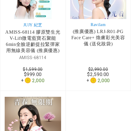
Ravilam
JUJY 紀芝
(推廣優惠) LRJ-R01-PG
AMISS-68114 膠原雙生光
Face Care+ 煥膚彩光美容
V-Lift微電藍寶石聚能
儀 (送化妝袋)
6min全臉逆齡提拉緊彈家
用無線美容儀 (推廣優惠)
AMISS-68114
$1,599.00
$2,990.00
$999.00
$2,590.00
2,000
2,000