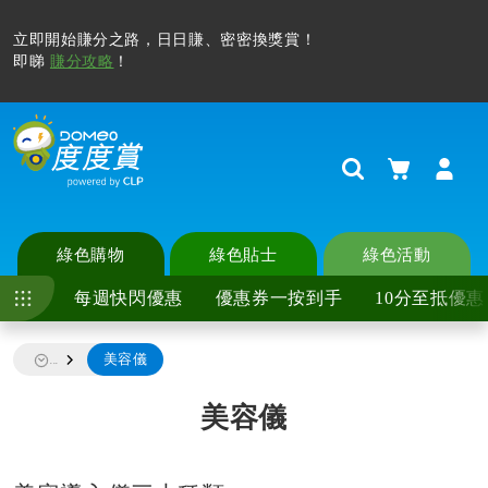
立即開始賺分之路，日日賺、密密換獎賞！
即睇
賺分攻略
！
購物車
Search
綠色購物
綠色貼士
綠色活動
每週快閃優惠
優惠券一按到手
10分至抵優惠
美容儀
...
美容儀