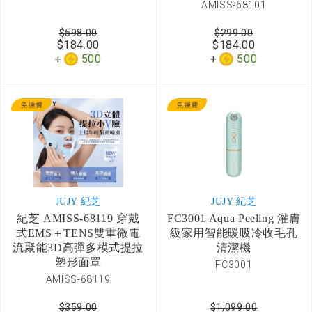
AMISS-68101
$598.00
$299.00
$184.00
$184.00
500
500
JUJY 紀芝
JUJY 紀芝
紀芝 AMISS-68119 穿戴
FC3001 Aqua Peeling 灌膚
式EMS＋TENS雙重微電
級家用智能暖吸冷收毛孔
流聚能3D高彈多模式提拉
清潔機
塑形面罩
FC3001
AMISS-68119
$359.00
$1,099.00