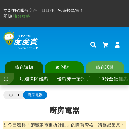
立即開始賺分之路，日日賺、密密換獎賞！
即睇
賺分攻略
！
購物車
Search
綠色購物
綠色貼士
綠色活動
每週快閃優惠
優惠券一按到手
10分至抵優惠
廚房電器
...
廚房電器
如你已獲得「節能家電更換計劃」的購買資格，請務必留意：