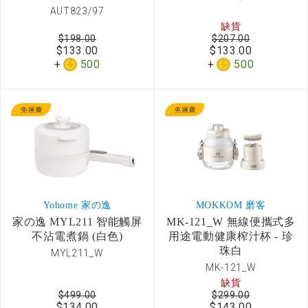
AUT823/97
缺貨
$198.00
$207.00
$133.00
$133.00
500
500
Yohome 家の逸
MOKKOM 磨客
家の逸 MYL211 智能觸屏
MK-121_W 無線便攜式多
不沾電煮鍋 (白色)
用途電動健康榨汁杯 - 珍
珠白
MYL211_W
MK-121_W
缺貨
$499.00
$299.00
$134.00
$143.00