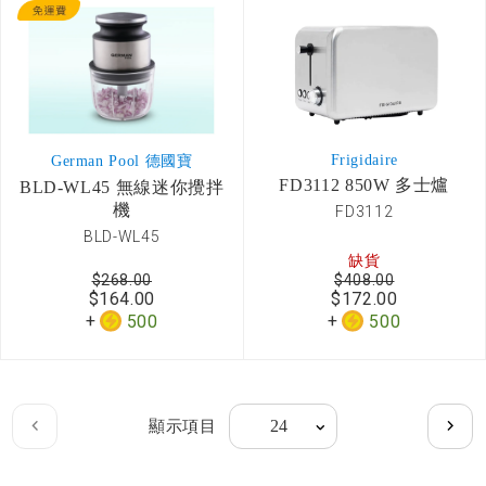
Frigidaire
German Pool 德國寶
FD3112 850W 多士爐
BLD-WL45 無線迷你攪拌
機
FD3112
BLD-WL45
缺貨
$268.00
$408.00
$164.00
$172.00
500
500
Page
顯示項目
Page
上
Page
下