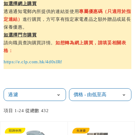
如選擇網上購買
透過通知電郵內所提供的連結並使用
專屬優惠碼（只適用於指
定連結）
進行購買，方可享有指定家電產品之額外贈品或延長
保養優惠。
如選擇門市購買
請向職員查詢購買詳情。
如想轉為網上購買，請填妥相關表
格：
https://e.clp.com.hk/4d0slRf
過濾
項目
1
-
24
從總數
432