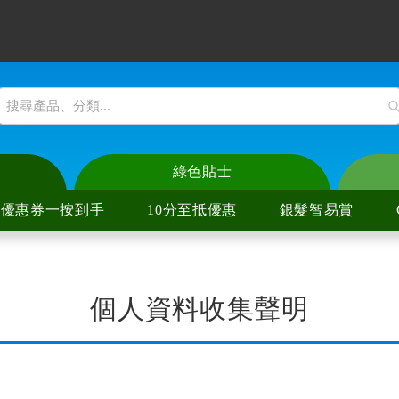
綠色貼士
優惠券一按到手
10分至抵優惠
銀髮智易賞
爐
陶爐
個人資料收集聲明
爐
陶爐