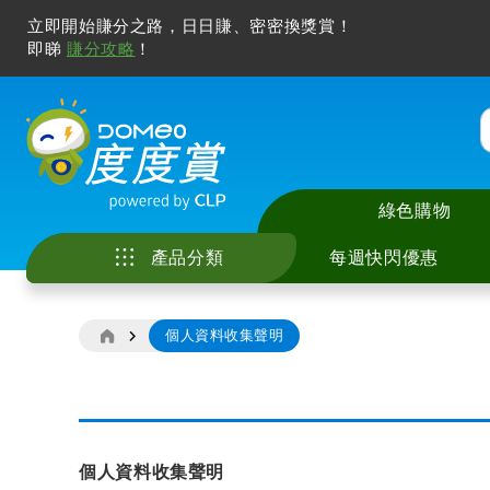
立即開始賺分之路，日日賺、密密換獎賞！
即睇
賺分攻略
！
綠色購物
產品分類
每週快閃優惠
個人資料收集聲明
家庭電器
中央儲水式電熱水
座檯式電磁爐 / 電
智能手機及配件
電視
廚具
美容儀
冷氣清洗服務
花灑儲水式電熱水
嵌入式電磁爐 / 電
電腦產品及打印機
無線喇叭及音響
廚房用具及配件
化妝及護膚
家居除甲醛服務
廚房電器
即熱式電熱水爐
多功能煮食鍋
智能家居
耳機及耳筒
寵物用品
風筒及造型器
電子產品
窗口式冷氣機
抽油煙機
其他電子產品
拖板
睡房用品
脫毛機及電動鬚刨
個人資料收集聲明
影音及娛樂