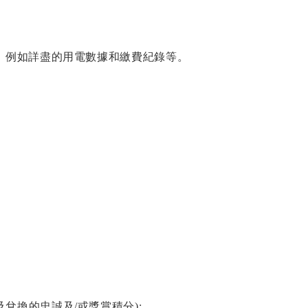
，例如詳盡的用電數據和繳費紀錄等。
兌換的忠誠及/或獎賞積分);