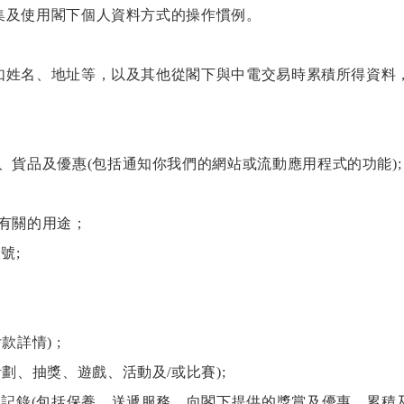
集及使用閣下個人資料方式的操作慣例。
如姓名、地址等，以及其他從閣下與中電交易時累積所得資料
器
貨品及優惠(包括通知你我們的網站或流動應用程式的功能);
有關的用途；
毒機
號;
水機
機
詳情) ;
劃、抽獎、遊戲、活動及/或比賽);
記錄(包括保養、送遞服務、向閣下提供的獎賞及優惠、累積及