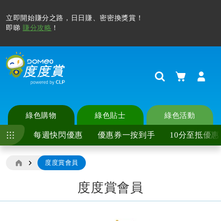
立即開始賺分之路，日日賺、密密換獎賞！
即睇
賺分攻略
！
購物車
Search
綠色購物
綠色貼士
綠色活動
每週快閃優惠
優惠券一按到手
10分至抵優惠
度度賞會員
度度賞會員