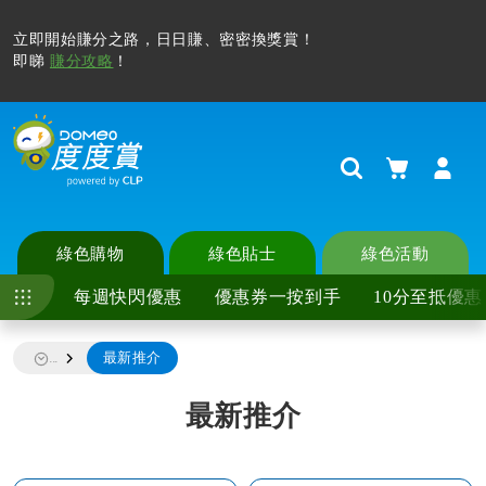
立即開始賺分之路，日日賺、密密換獎賞！
即睇
賺分攻略
！
購物車
Search
綠色購物
綠色貼士
綠色活動
每週快閃優惠
優惠券一按到手
10分至抵優惠
最新推介
...
最新推介