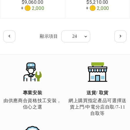
$9,060.00
$5,210.00
2,000
2,000
Page
顯示項目
Page
上
Page
下
一
一
頁
頁
專業安裝
送貨/ 取貨
由供應商合資格技工安裝，
網上購買指定產品可選擇送
信心之選
貨上門/中電分店自取/7-11
自取等