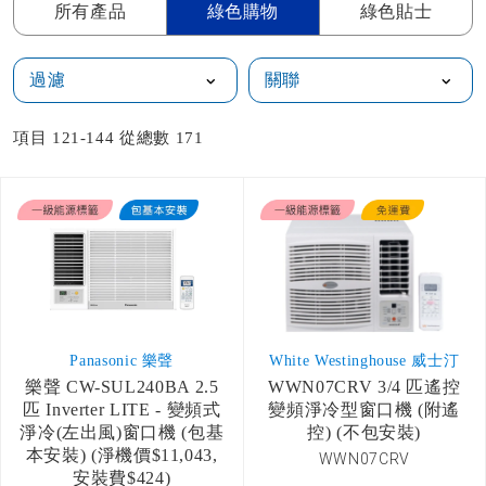
所有產品
綠色購物
綠色貼士
過濾
項目
121
-
144
從總數
171
Panasonic 樂聲
White Westinghouse 威士汀
樂聲 CW-SUL240BA 2.5
WWN07CRV 3/4 匹遙控
匹 Inverter LITE - 變頻式
變頻淨冷型窗口機 (附遙
淨冷(左出風)窗口機 (包基
控) (不包安裝)
本安裝) (淨機價$11,043,
WWN07CRV
安裝費$424)