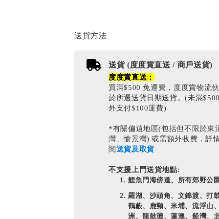
送貨方法
送貨 (度度賞直送 / 商戶送貨)
度度賞直送：
買滿$500 免運費，度度賞物流
於所選送貨日期送貨。(未滿$50
外支付$100運費)
*有關偏遠地區(包括但不限於東
灣、愉景灣) 或需額外收費，詳
閲
送貨及取貨
不支援上門送貨地點:
鯉魚門海傍道、所有郊野公
羅湖、沙頭角、文錦渡、打
鶴藪、鹿頸、米埔、流浮山
洲、龍鼓灘、蓮澳、船灣、