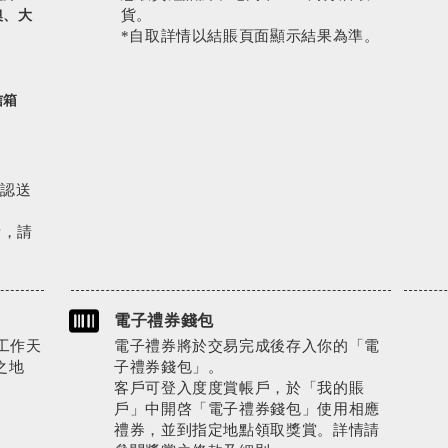
貨。
澳、大
*自取詳情以結賬頁面顯示結果為準。
信箱
確認送
費，請
電子禮券錢包
工作天
電子禮券將於交易完成後存入你的「電
之地
子禮券錢包」。
客戶可登入度度賞帳戶，於「我的賬
戶」中開啓「電子禮券錢包」使用相應
禮券，並到指定地點領取獎賞。詳情請