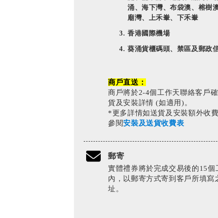
涌、海下灣、布袋澳、榕樹
廟灣、上禾輋、下禾輋
香港國際機場
葵涌貨櫃碼頭、禁區及郵政
商戶直送：
商戶將於2-4個工作天聯絡客戶
貨及安裝詳情 (如適用)。
*更多詳情如送貨及安裝額外收
參閱
安裝及送貨收費表
郵寄
實體禮券將於完成交易後的15個
內，以郵寄方式寄到客戶所填寫
址。