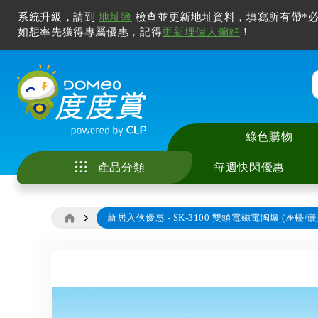
系統升級，請到
地址簿
檢查並更新地址資料，填寫所有帶*必
如想率先獲得專屬優惠，記得
更新埋個人偏好
！
綠色購物
產品分類
每週快閃優惠
新居入伙優惠 - SK-3100 雙頭電磁電陶爐 (座檯/
家庭電器
中央儲水式電熱水
座檯式電磁爐 / 電
智能手機及配件
電視
廚具
美容儀
冷氣清洗服務
花灑儲水式電熱水
嵌入式電磁爐 / 電
電腦產品及打印機
無線喇叭及音響
廚房用具及配件
化妝及護膚
家居除甲醛服務
廚房電器
即熱式電熱水爐
多功能煮食鍋
智能家居
耳機及耳筒
寵物用品
風筒及造型器
電子產品
Skip
窗口式冷氣機
抽油煙機
其他電子產品
拖板
睡房用品
脫毛機及電動鬚刨
to
影音及娛樂