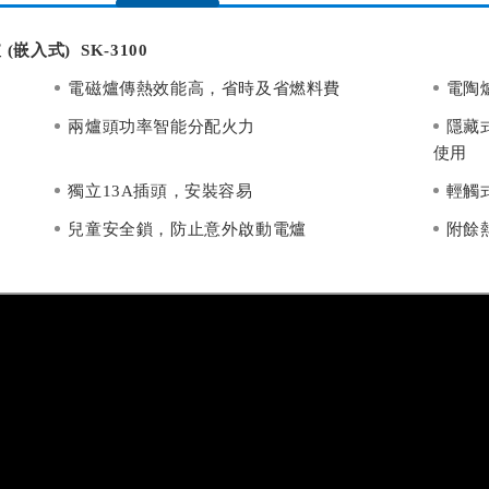
(嵌入式) SK-3100
電磁爐傳熱效能高，省時及省燃料費
電陶
兩爐頭功率智能分配火力
隱藏
使用
獨立13A插頭，安裝容易
輕觸
兒童安全鎖，防止意外啟動電爐
附餘