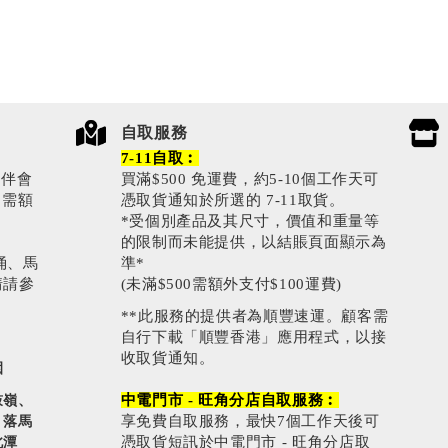
自取服務
7-11自取︰
伙伴會
買滿$500 免運費，約5-10個工作天可
0需額
憑取貨通知於所選的 7-11取貨。
*受個別產品及其尺寸，價值和重量等
的限制而未能提供，以結賬頁面顯示為
涌、馬
準*
情請參
(未滿$500需額外支付$100運費)
**此服務的提供者為順豐速運。顧客需
自行下載「順豐香港」應用程式，以接
收取貨通知。
園
中電門市 - 旺角分店自取服務︰
鼓嶺、
享免費自取服務，最快7個工作天後可
、落馬
憑取貨短訊於中電門市 - 旺角分店取
北潭