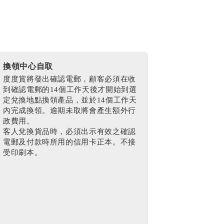
換領中心自取
度度賞將發出確認電郵，顧客必須在收
到確認電郵的14個工作天後才開始到選
定兌換地點換領產品，並於14個工作天
內完成換領。逾期未取將會產生額外行
政費用。
客人兌換貨品時，必須出示有效之確認
電郵及付款時所用的信用卡正本。不接
受印刷本。