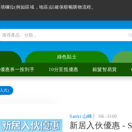
填欄位(例如區域，地區)以確保順暢購物流程。
綠色貼士
優惠券一按到手
10分至抵優惠
銀髮智易賞
嵌入式)
爐
陶爐
爐
陶爐
Sanki 山崎
SK-3100
新居入伙優惠 - S