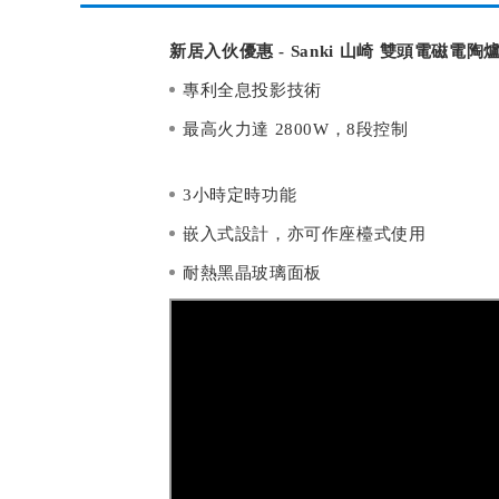
新居入伙優惠 - Sanki 山崎 雙頭電磁電陶爐 
專利全息投影技術
最高火力達 2800W，8段控制
3小時定時功能
嵌入式設計，亦可作座檯式使用
耐熱黑晶玻璃面板