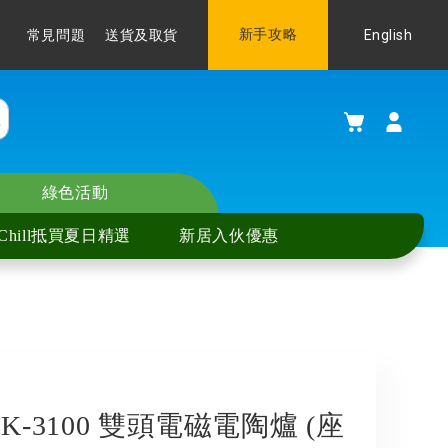
Language
新手攻略
English
常見問題
送貨及取貨
購物車
綠色活動
Chill抵買夏日精選
新居入伙優惠
K-3100 雙頭電磁電陶爐 (座