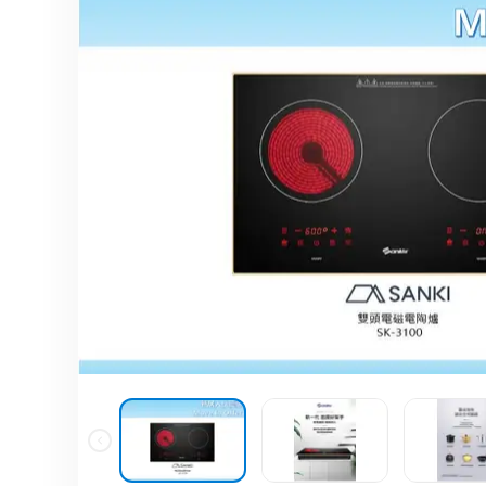
分體式冷氣機
雪櫃
廚櫃組合
身體保健
the
end
家居生活
風扇及冷風機
電飯煲
按摩器
of
the
保健美容
前置式洗衣機
焗爐及微波爐
消毒及衛生產品
images
上置式洗衣機
氣炸鍋
gallery
家居服務
空氣清新機
攪拌機及食物處理
抽濕機
電熱水壺
暖風機及電暖氈
咖啡機
浴室寶
洗碗碟機及碗碟消
吸塵機
即熱飲水機及蒸餾
照明用品及燈泡
空氣加濕機及香薰
熨斗