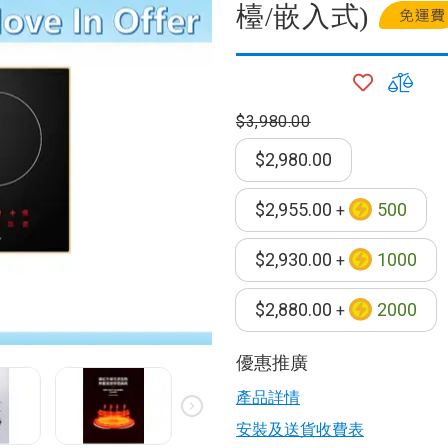
檯/嵌入式)
加
加
入
入
$3,980.00
願
比
望
較
器
$2,980.00
清
單
$2,955.00
500
+
$2,930.00
1000
毒機
+
水機
$2,880.00
2000
+
優惠推廣
機
產品詳情​
安裝及送貨收費表