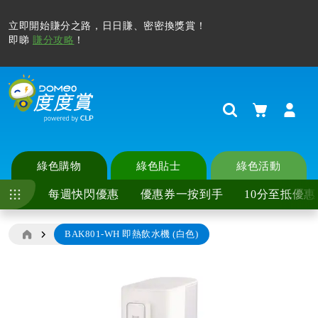
立即開始賺分之路，日日賺、密密換獎賞！
即睇
賺分攻略
！
購物車
Search
綠色購物
綠色貼士
綠色活動
每週快閃優惠
優惠券一按到手
10分至抵優惠
BAK801-WH 即熱飲水機 (白色)
Skip
to
the
end