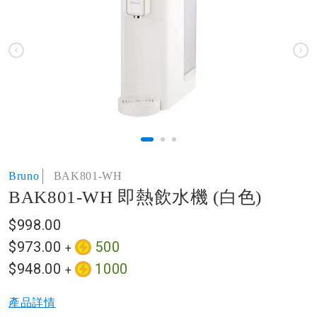
of
the
images
gallery
Skip
Bruno
BAK801-WH
to
BAK801-WH 即熱飲水機 (白色)
the
beginning
$998.00
of
the
$973.00
500
+
images
$948.00
1000
+
gallery
產品詳情​