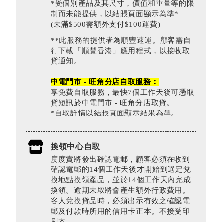
*受個別產品及其尺寸，價值和重量等的限
制而未能提供，以結賬頁面顯示為準*
(未滿$500需額外支付$100運費)
**此服務的提供者為順豐速運。顧客需自
行下載「順豐香港」應用程式，以接收取
貨通知。
中電門市 - 旺角分店自取服務︰
享免費自取服務，最快7個工作天後可憑取
貨短訊於中電門市 - 旺角分店取貨。
*自取詳情以結賬頁面顯示結果為準。
換領中心自取
度度賞將發出確認電郵，顧客必須在收到
確認電郵的14個工作天後才開始到選定兌
換地點換領產品，並於14個工作天內完成
換領。逾期未取將會產生額外行政費用。
客人兌換貨品時，必須出示有效之確認電
郵及付款時所用的信用卡正本。不接受印
刷本。