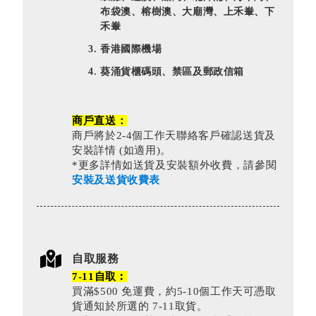
布袋澳、榕樹澳、大廟灣、上禾輋、下
禾輋
香港國際機場
葵涌貨櫃碼頭、禁區及郵政信箱
商戶直送：
商戶將於2-4個工作天聯絡客戶確認送貨及
安裝詳情 (如適用)。
*更多詳情如送貨及安裝額外收費，請參閱
安裝及送貨收費表
自取服務
7-11自取︰
買滿$500 免運費，約5-10個工作天可憑取
貨通知於所選的 7-11取貨。