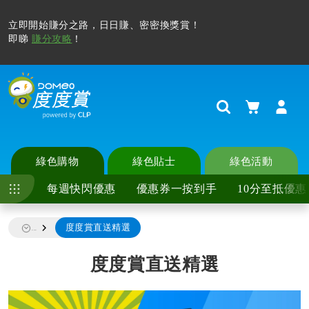
立即開始賺分之路，日日賺、密密換獎賞！
即睇
賺分攻略
！
購物車
Search
綠色購物
綠色貼士
綠色活動
每週快閃優惠
優惠券一按到手
10分至抵優惠
度度賞直送精選
...
度度賞直送精選