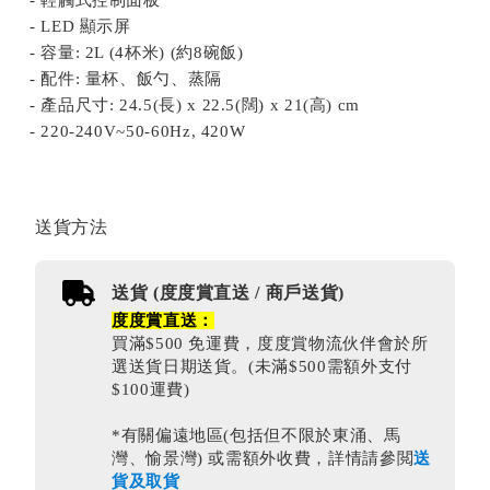
- 輕觸式控制面板
- LED 顯示屏
- 容量: 2L (4杯米) (約8碗飯)
- 配件: 量杯、飯勺、蒸隔
- 產品尺寸: 24.5(長) x 22.5(闊) x 21(高) cm
- 220-240V~50-60Hz, 420W
送貨方法
送貨 (度度賞直送 / 商戶送貨)
度度賞直送：
買滿$500 免運費，度度賞物流伙伴會於所
選送貨日期送貨。(未滿$500需額外支付
$100運費)
*有關偏遠地區(包括但不限於東涌、馬
灣、愉景灣) 或需額外收費，詳情請參閲
送
貨及取貨