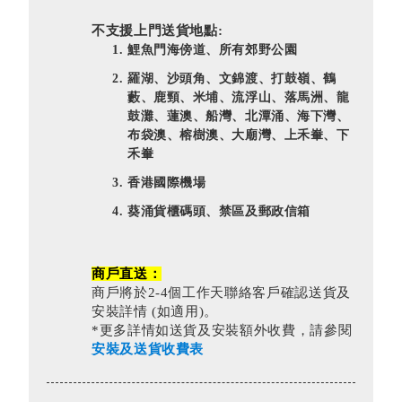
不支援上門送貨地點:
鯉魚門海傍道、所有郊野公園
羅湖、沙頭角、文錦渡、打鼓嶺、鶴
藪、鹿頸、米埔、流浮山、落馬洲、龍
鼓灘、蓮澳、船灣、北潭涌、海下灣、
布袋澳、榕樹澳、大廟灣、上禾輋、下
禾輋
香港國際機場
葵涌貨櫃碼頭、禁區及郵政信箱
商戶直送：
商戶將於2-4個工作天聯絡客戶確認送貨及
安裝詳情 (如適用)。
*更多詳情如送貨及安裝額外收費，請參閱
安裝及送貨收費表