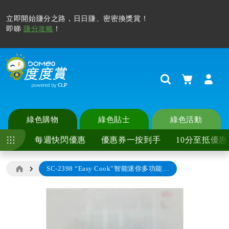
立即開始賺分之路，日日賺、密密換獎賞！
即睇
賺分攻略
！
購物車
Search
綠色購物
綠色貼士
綠色活動
每週快閃優惠
優惠券一按到手
10分至抵優惠
SC-2398 “Easy Cook”智能迷你多功能電飯煲
Skip
to
the
end