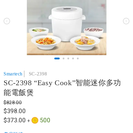
of
the
images
gallery
Skip
Smartech
SC-2398
to
SC-2398 “Easy Cook”智能迷你多功
the
beginning
能電飯煲
of
the
$828.00
images
$398.00
gallery
$373.00
500
+