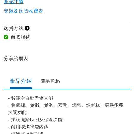
產品詳情​
安裝及送貨收費表
送貨方法
自取服務
分享給朋友​
產品介紹
產品規格​
- 智能全自動煮食功能
- 集煮飯、煲粥、煲湯、蒸煮、燜燉、焗蛋糕、翻熱多種
烹調功能
- 預設開始時間及保溫功能
- 耐用易潔塗層内鍋