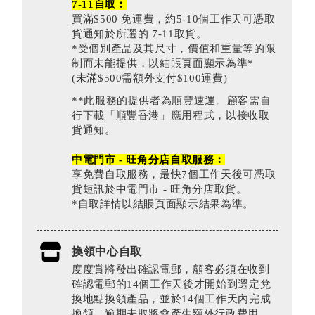
7-11自取︰
買滿$500 免運費，約5-10個工作天可憑取
貨通知於所選的 7-11取貨。
*受個別產品及其尺寸，價值和重量等的限
制而未能提供，以結賬頁面顯示為準*
(未滿$500需額外支付$100運費)
**此服務的提供者為順豐速運。顧客需自
行下載「順豐香港」應用程式，以接收取
貨通知。
中電門市 - 旺角分店自取服務︰
享免費自取服務，最快7個工作天後可憑取
貨短訊於中電門市 - 旺角分店取貨。
*自取詳情以結賬頁面顯示結果為準。
換領中心自取
度度賞將發出確認電郵，顧客必須在收到
確認電郵的14個工作天後才開始到選定兌
換地點換領產品，並於14個工作天內完成
換領。逾期未取將會產生額外行政費用。