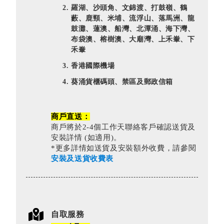
羅湖、沙頭角、文錦渡、打鼓嶺、鶴
藪、鹿頸、米埔、流浮山、落馬洲、龍
鼓灘、蓮澳、船灣、北潭涌、海下灣、
布袋澳、榕樹澳、大廟灣、上禾輋、下
禾輋
香港國際機場
葵涌貨櫃碼頭、禁區及郵政信箱
商戶直送：
商戶將於2-4個工作天聯絡客戶確認送貨及
安裝詳情 (如適用)。
*更多詳情如送貨及安裝額外收費，請參閱
安裝及送貨收費表
自取服務