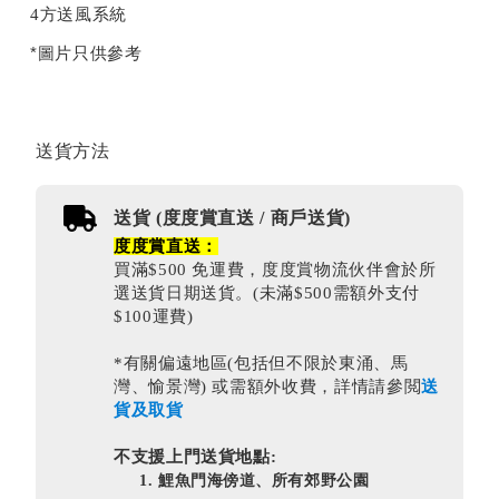
4方送風系統
*圖片只供參考
送貨方法
送貨 (度度賞直送 / 商戶送貨)
度度賞直送：
買滿$500 免運費，度度賞物流伙伴會於所
選送貨日期送貨。(未滿$500需額外支付
$100運費)
*有關偏遠地區(包括但不限於東涌、馬
灣、愉景灣) 或需額外收費，詳情請參閲
送
貨及取貨
不支援上門送貨地點:
鯉魚門海傍道、所有郊野公園