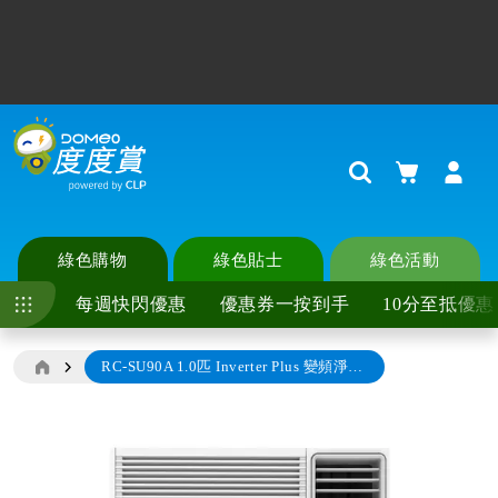
系統升級，請到
地址簿
檢查並更新地址資料，填寫所有帶*必填
欄位(例如區域，地區)以確保順暢購物流程。
如想率先獲得專屬優惠，記得
更新埋個人偏好
！
購物車
Search
綠色購物
綠色貼士
綠色活動
每週快閃優惠
優惠券一按到手
10分至抵優惠
RC-SU90A 1.0匹 Inverter Plus 變頻淨冷 窗口式冷氣機 (附無線遙控器) (不包安裝)
Skip
to
the
end