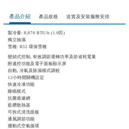
產品介紹
產品規格​
送貨及安裝服務安排​
製冷量: 8,870 BTU/h (1.0匹)
獨立抽濕
雪種: R32 環保雪種
變頻式控制, 有效調節運轉功率及節省耗電量
附遙控功能及電子面板顯示屏
自動, 冷氣及除濕模式調較
12小時開關機設定
快速冷凍功能
睡眠模式
抗菌過濾網
藍鑽散熱器
可拆式清洗面板
通風調節功能
擺動式空氣循環