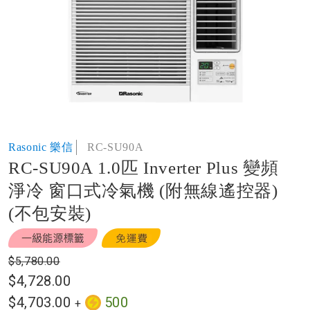
of
the
images
gallery
Skip
Rasonic 樂信
RC-SU90A
to
RC-SU90A 1.0匹 Inverter Plus 變頻
the
beginning
淨冷 窗口式冷氣機 (附無線遙控器)
of
(不包安裝)
the
images
gallery
$5,780.00
$4,728.00
$4,703.00
500
+