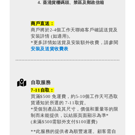
葵涌貨櫃碼頭、禁區及郵政信箱
商戶直送：
商戶將於2-4個工作天聯絡客戶確認送貨及
安裝詳情 (如適用)。
*更多詳情如送貨及安裝額外收費，請參閱
安裝及送貨收費表
自取服務
7-11自取︰
買滿$500 免運費，約5-10個工作天可憑取
貨通知於所選的 7-11取貨。
*受個別產品及其尺寸，價值和重量等的限
制而未能提供，以結賬頁面顯示為準*
(未滿$500需額外支付$100運費)
**此服務的提供者為順豐速運。顧客需自