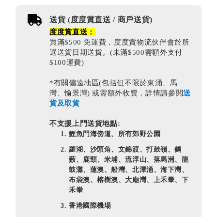
送貨 (度度賞直送 / 商戶送貨)
度度賞直送：
買滿$500 免運費，度度賞物流伙伴會於所
選送貨日期送貨。(未滿$500需額外支付
$100運費)
*有關偏遠地區(包括但不限於東涌、馬
灣、愉景灣) 或需額外收費，詳情請參閲
送
貨及取貨
不支援上門送貨地點:
鯉魚門海傍道、所有郊野公園
羅湖、沙頭角、文錦渡、打鼓嶺、鶴
藪、鹿頸、米埔、流浮山、落馬洲、龍
鼓灘、蓮澳、船灣、北潭涌、海下灣、
布袋澳、榕樹澳、大廟灣、上禾輋、下
禾輋
香港國際機場