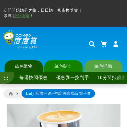
立即開始賺分之路，日日賺、密密換獎賞！
即睇
賺分攻略
！
購物車
Search
綠色購物
綠色貼士
綠色活動
每週快閃優惠
優惠券一按到手
10分至抵優惠
Lady M 買一送一指定外賣飲品 電子券
Skip
to
the
end