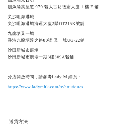
鰂魚涌太古坊
鰂魚涌英皇道 979 號太古坊德宏大廈 1 樓 F 舖
尖沙咀海港城
尖沙咀海港城海運大廈2階OT215K號舖
九龍塘又一城
香港九龍塘達之路80號 又一城UG-22鋪
沙田新城市廣場
沙田新城市廣場一期3樓309A號舖
分店開放時間，請參考Lady M 網頁：
https://www.ladymhk.com/tc/boutiques
送貨方法