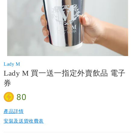
of
the
images
gallery
Skip
Lady M
to
Lady M 買一送一指定外賣飲品 電子
the
beginning
券
of
the
80
images
gallery
產品詳情​
安裝及送貨收費表