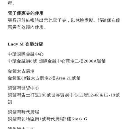
程。
電子優惠券的使用
顧客須於結帳時出示此電子券，以兌換獎勵。請確保在優
惠券有效期內使用。
Lady M
香港分店
中環國際金融中心
中環金融街8號 國際金融中心商場二樓2096A號舖
金鐘太古廣場
金鐘道88號太古廣場2樓Area 2L號舖
銅鑼灣世貿中心
銅鑼灣告士打道280號世界貿易中心L2層L2-08&L2-19號
舖
銅鑼灣時代廣場
銅鑼灣勿地臣街1號時代廣場3樓Kiosk G