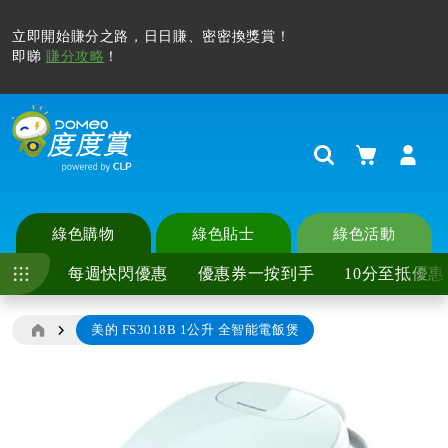
立即開始賺分之路，日日賺、密密換獎賞！
即睇
賺分攻略
！
購物車
Search
綠色購物
綠色貼士
綠色活動
每週快閃優惠
優惠券一按到手
10分至抵優惠
美的 FS3018B 1公升 全智能電飯煲
Skip
to
the
end