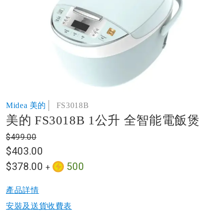
of
the
images
gallery
Skip
Midea 美的
FS3018B
to
美的 FS3018B 1公升 全智能電飯煲
the
beginning
$499.00
of
$403.00
the
images
$378.00
500
+
gallery
產品詳情​
安裝及送貨收費表