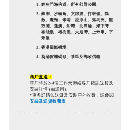
鯉魚門海傍道、所有郊野公園
羅湖、沙頭角、文錦渡、打鼓嶺、鶴
藪、鹿頸、米埔、流浮山、落馬洲、龍
鼓灘、蓮澳、船灣、北潭涌、海下灣、
布袋澳、榕樹澳、大廟灣、上禾輋、下
禾輋
香港國際機場
葵涌貨櫃碼頭、禁區及郵政信箱
商戶直送：
商戶將於2-4個工作天聯絡客戶確認送貨及
安裝詳情 (如適用)。
*更多詳情如送貨及安裝額外收費，請參閱
安裝及送貨收費表