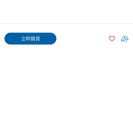
$403.00
加
立即購買
入
$378.00
500
+
願
望
數量
清
單
加入購物車
專業安裝
送貨/ 取貨
由供應商合資格技工安裝，
網上購買指定產品可選擇送
信心之選
貨上門/中電分店自取/7-11
自取等