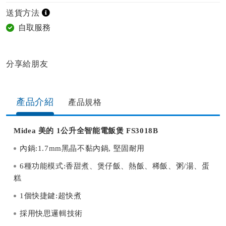
送貨方法
自取服務
分享給朋友​
產品介紹
產品規格​
Midea 美的 1公升全智能電飯煲 FS3018B
內鍋:1.7mm黑晶不黏內鍋, 堅固耐用
6種功能模式:香甜煮、煲仔飯、熱飯、稀飯、粥/湯、蛋
糕
1個快捷鍵:超快煮
採用快思邏輯技術