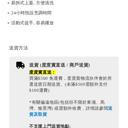
易拆式上蓋, 方便清洗
24小時預設烹調時間
活動式提手, 容易擺放
送貨方法
送貨 (度度賞直送 / 商戶送貨)
度度賞直送：
買滿$500 免運費，度度賞物流伙伴會於所
選送貨日期送貨。(未滿$500需額外支付
$100運費)
*有關偏遠地區(包括但不限於東涌、馬
灣、愉景灣) 或需額外收費，詳情請參閲
送
貨及取貨
不支援上門送貨地點: