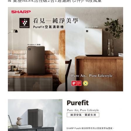
& 集塵HEPA活性碳2合1過濾網 (2件)- 6段風量