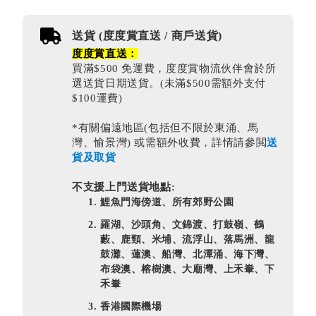
送貨 (度度賞直送 / 商戶送貨)
度度賞直送：
買滿$500 免運費，度度賞物流伙伴會於所
選送貨日期送貨。(未滿$500需額外支付
$100運費)
*有關偏遠地區(包括但不限於東涌、馬
灣、愉景灣) 或需額外收費，詳情請參閲
送
貨及取貨
不支援上門送貨地點:
鯉魚門海傍道、所有郊野公園
羅湖、沙頭角、文錦渡、打鼓嶺、鶴
藪、鹿頸、米埔、流浮山、落馬洲、龍
鼓灘、蓮澳、船灣、北潭涌、海下灣、
布袋澳、榕樹澳、大廟灣、上禾輋、下
禾輋
香港國際機場