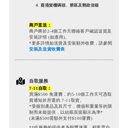
葵涌貨櫃碼頭、禁區及郵政信箱
商戶直送：
商戶將於2-4個工作天聯絡客戶確認送貨及
安裝詳情 (如適用)。
*更多詳情如送貨及安裝額外收費，請參閱
安裝及送貨收費表
自取服務
7-11自取︰
買滿$500 免運費，約5-10個工作天可憑取
貨通知於所選的 7-11取貨。
*受個別產品及其尺寸，價值和重量等的限
制而未能提供，以結賬頁面顯示為準*
(未滿$500需額外支付$100運費)
**此服務的提供者為順豐速運。顧客需自