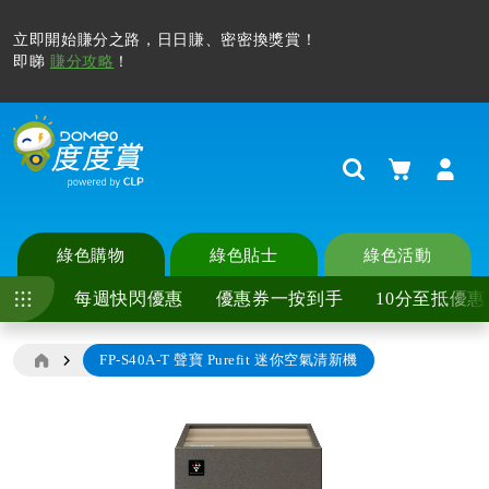
系統升級，請到
地址簿
檢查並更新地址資料，填寫所有帶*必填
欄位(例如區域，地區)以確保順暢購物流程。
如想率先獲得專屬優惠，記得
更新埋個人偏好
！
購物車
Search
綠色購物
綠色貼士
綠色活動
每週快閃優惠
優惠券一按到手
10分至抵優惠
FP-S40A-T 聲寶 Purefit 迷你空氣清新機
Skip
to
the
end