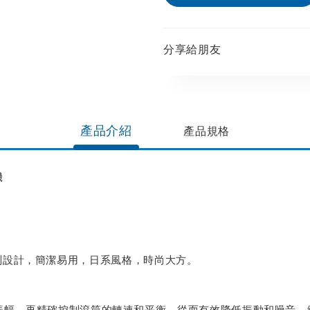
分享給朋友​
產品介紹
產品規格​
機
PAN特別設計，簡潔易用，日系風格，時尚大方。