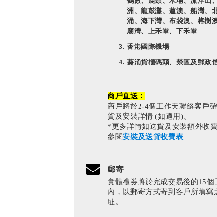
鶴藪、鹿頸、米埔、流浮山
洲、龍鼓灘、蓮澳、船灣、
涌、海下灣、布袋澳、榕樹
廟灣、上禾輋、下禾輋
香港國際機場
葵涌貨櫃碼頭、禁區及郵政
商戶直送：
商戶將於2-4個工作天聯絡客戶
貨及安裝詳情 (如適用)。
*更多詳情如送貨及安裝額外收
參閱
安裝及送貨收費表
郵寄
實體禮券將於完成交易後的15個
內，以郵寄方式寄到客戶所填寫
址。