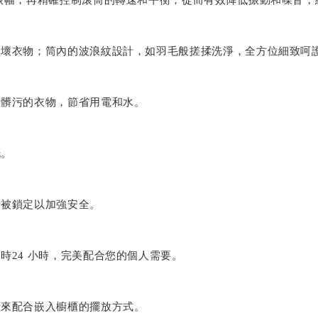
振幅，再精確控制滾筒的轉速和平衡，從而有效降低振動和噪音，
損壞衣物；筒內的波浪紋設計，如羽毛般搓揉洗淨，全方位細致呵
度髒污的衣物，節省用電和水。
洗。
會被鎖定以加強安全。
時24 小時，完美配合您的個人需要。
計來配合嵌入櫥櫃的擺放方式。