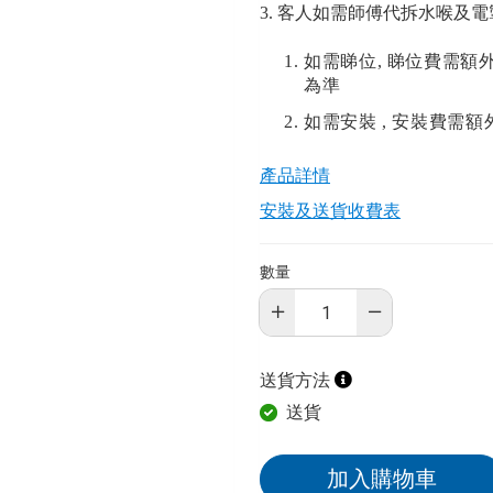
3. 客人如需師傅代拆水喉及
如需睇位
,
睇位費需額
為準
如需安裝
,
安裝費需額
產品詳情​
安裝及送貨收費表
數量
送貨方法
送貨
加入購物車