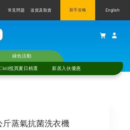
Language
新手攻略
English
常見問題
送貨及取貨
購物車
綠色活動
Chill抵買夏日精選
新居入伙優惠
W 8公斤蒸氣抗菌洗衣機