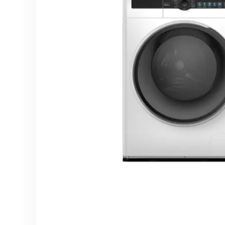
分體式冷氣機
雪櫃
廚櫃組合
身體保健
the
end
家居生活
風扇及冷風機
電飯煲
按摩器
of
the
保健美容
前置式洗衣機
焗爐及微波爐
消毒及衛生產品
images
上置式洗衣機
氣炸鍋
gallery
家居服務
空氣清新機
攪拌機及食物處理
抽濕機
電熱水壺
暖風機及電暖氈
咖啡機
浴室寶
洗碗碟機及碗碟消
吸塵機
即熱飲水機及蒸餾
照明用品及燈泡
Skip
空氣加濕機及香薰
to
the
熨斗
beginning
of