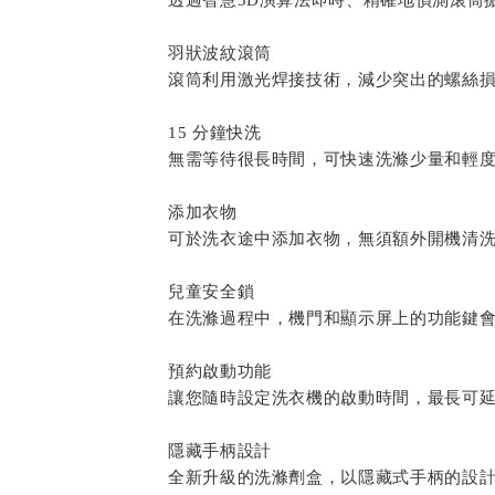
透過智慧3D演算法即時、精確地偵測滾筒
羽狀波紋滾筒
滾筒利用激光焊接技術，減少突出的螺絲
15 分鐘快洗
無需等待很長時間，可快速洗滌少量和輕
添加衣物
可於洗衣途中添加衣物，無須額外開機清
兒童安全鎖
在洗滌過程中，機門和顯示屏上的功能鍵
預約啟動功能
讓您隨時設定洗衣機的啟動時間，最長可延
隱藏手柄設計
全新升級的洗滌劑盒，以隱藏式手柄的設