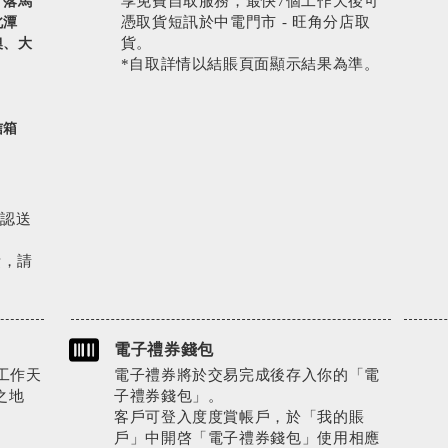
享免費自取服務，最快7個工作天後可
、落馬
憑取貨短訊於中電門市 - 旺角分店取
北潭
貨。
澳、大
*自取詳情以結賬頁面顯示結果為準。
信箱
確認送
費，請
電子禮券錢包
工作天
電子禮券將於交易完成後存入你的「電
之地
子禮券錢包」。
客戶可登入度度賞帳戶，於「我的賬
戶」中開啓「電子禮券錢包」使用相應