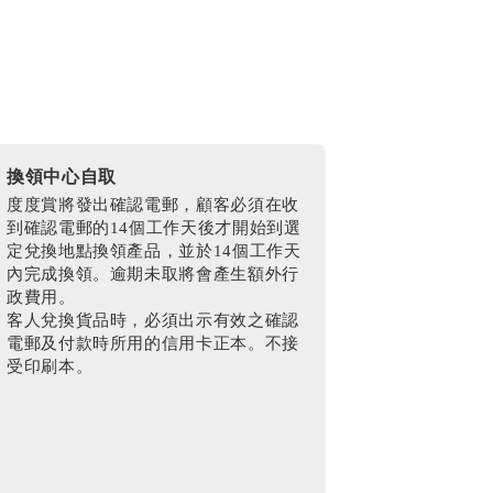
換領中心自取
度度賞將發出確認電郵，顧客必須在收
到確認電郵的14個工作天後才開始到選
定兌換地點換領產品，並於14個工作天
內完成換領。逾期未取將會產生額外行
政費用。
客人兌換貨品時，必須出示有效之確認
電郵及付款時所用的信用卡正本。不接
受印刷本。