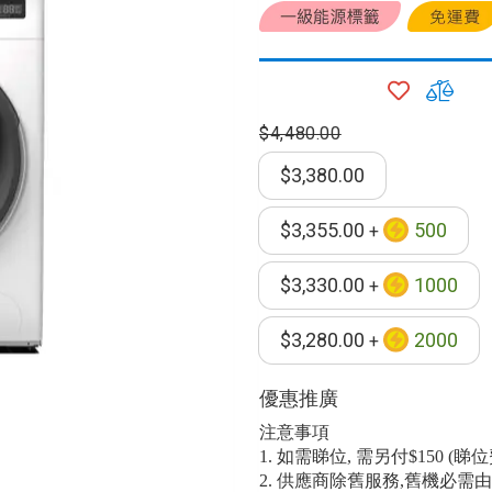
加
加
入
入
$4,480.00
願
比
望
較
器
$3,380.00
清
單
$3,355.00
500
+
$3,330.00
1000
毒機
+
水機
$3,280.00
2000
+
優惠推廣
機
注意事項
1. 如需睇位, 需另付$150 (
2. 供應商除舊服務,舊機必需