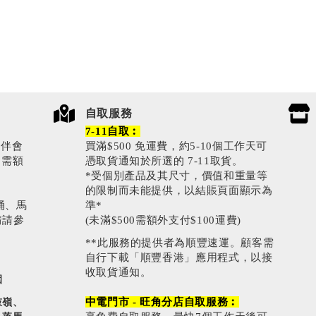
自取服務
7-11自取︰
伙伴會
買滿$500 免運費，約5-10個工作天可
0需額
憑取貨通知於所選的 7-11取貨。
*受個別產品及其尺寸，價值和重量等
的限制而未能提供，以結賬頁面顯示為
涌、馬
準*
情請參
(未滿$500需額外支付$100運費)
**此服務的提供者為順豐速運。顧客需
自行下載「順豐香港」應用程式，以接
收取貨通知。
園
中電門市 - 旺角分店自取服務︰
鼓嶺、