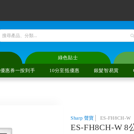
綠色貼士
優惠券一按到手
10分至抵優惠
銀髮智易賞
爐
陶爐
爐
陶爐
Sharp 聲寶
ES-FH8CH-W
ES-FH8CH-