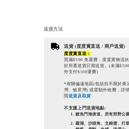
送貨方法
送貨 (度度賞直送 / 商戶送貨)
度度賞直送：
買滿$500 免運費，度度賞物流
於所選送貨日期送貨。(未滿$50
外支付$100運費)
*有關偏遠地區(包括但不限於東
灣、愉景灣) 或需額外收費，詳
閲
送貨及取貨
不支援上門送貨地點:
鯉魚門海傍道、所有郊野公
羅湖、沙頭角、文錦渡、打