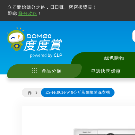
綠色購物
產品分類
每週快閃優惠
ES-FH8CH-W 8公斤蒸氣抗菌洗衣機
家庭電器
中央儲水式電熱水
座檯式電磁爐 / 電
智能手機及配件
電視
廚具
美容儀
冷氣清洗服務
花灑儲水式電熱水
嵌入式電磁爐 / 電
電腦產品及打印機
無線喇叭及音響
廚房用具及配件
化妝及護膚
家居除甲醛服務
廚房電器
即熱式電熱水爐
多功能煮食鍋
智能家居
耳機及耳筒
寵物用品
風筒及造型器
電子產品
Skip
窗口式冷氣機
抽油煙機
其他電子產品
拖板
睡房用品
脫毛機及電動鬚刨
to
影音及娛樂