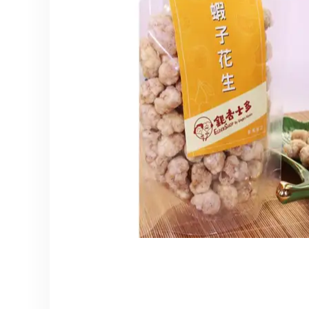
分體式冷氣機
雪櫃
廚櫃組合
身體保健
the
end
家居生活
風扇及冷風機
電飯煲
按摩器
of
the
保健美容
前置式洗衣機
焗爐及微波爐
消毒及衛生產品
images
上置式洗衣機
氣炸鍋
gallery
家居服務
空氣清新機
攪拌機及食物處理
抽濕機
電熱水壺
暖風機及電暖氈
咖啡機
浴室寶
洗碗碟機及碗碟消
吸塵機
即熱飲水機及蒸餾
照明用品及燈泡
Skip
空氣加濕機及香薰
to
the
熨斗
beginning
of