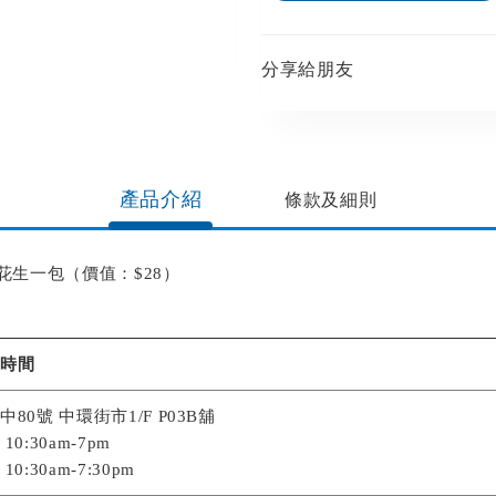
分享給朋友​
產品介紹
條款及細則
花生一包（價值：$28）
業時間
80號 中環街市1/F P03B舖
0:30am-7pm
0:30am-7:30pm