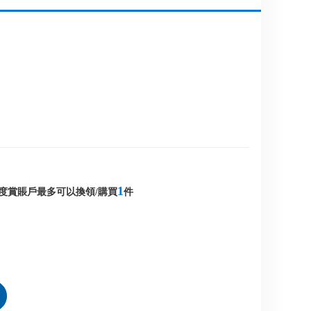
1
度賞賬戶最多可以換領/購買
件