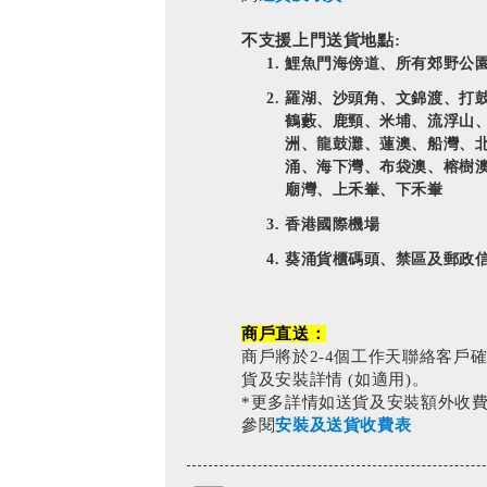
不支援上門送貨地點:
鯉魚門海傍道、所有郊野公
羅湖、沙頭角、文錦渡、打
鶴藪、鹿頸、米埔、流浮山
洲、龍鼓灘、蓮澳、船灣、
涌、海下灣、布袋澳、榕樹
廟灣、上禾輋、下禾輋
香港國際機場
葵涌貨櫃碼頭、禁區及郵政
商戶直送：
商戶將於2-4個工作天聯絡客戶
貨及安裝詳情 (如適用)。
*更多詳情如送貨及安裝額外收
參閱
安裝及送貨收費表