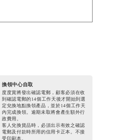
換領中心自取
度度賞將發出確認電郵，顧客必須在收
到確認電郵的14個工作天後才開始到選
定兌換地點換領產品，並於14個工作天
內完成換領。逾期未取將會產生額外行
政費用。
客人兌換貨品時，必須出示有效之確認
電郵及付款時所用的信用卡正本。不接
受印刷本。