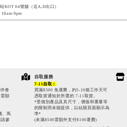
站KOT 04號舖（近A,D出口）
0am-9pm
自取服務
7-11自取︰
伙伴會
買滿$500 免運費，約5-10個工作天可
0需額
憑取貨通知於所選的 7-11取貨。
*受個別產品及其尺寸，價值和重量等
的限制而未能提供，以結賬頁面顯示為
涌、馬
準*
情請參
(未滿$500需額外支付$100運費)