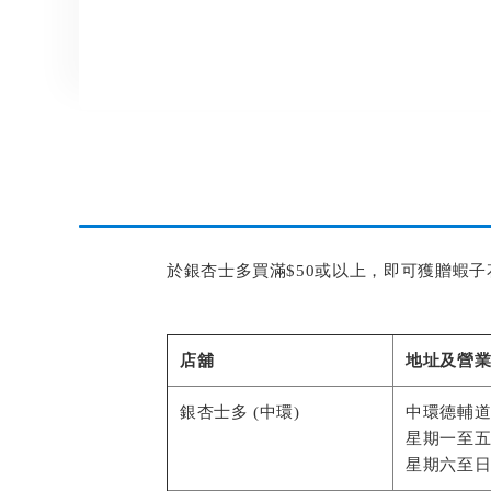
the
images
gallery
於銀杏士多買滿$50或以上，即可獲贈蝦子
店舖
地址及營
銀杏士多 (中環)
中環德輔道中
星期一至五 1
星期六至日 1