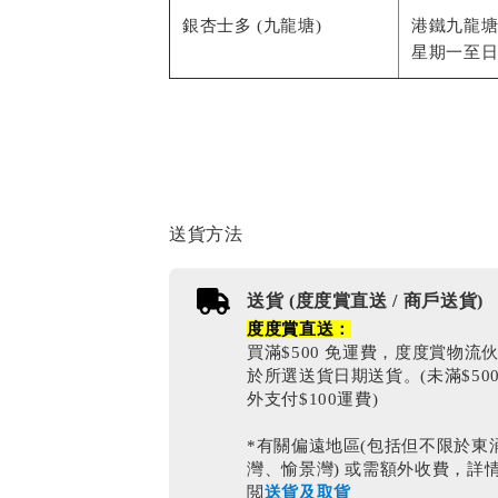
銀杏士多 (九龍塘)
港鐵九龍塘
星期一至日 1
送貨方法
送貨 (度度賞直送 / 商戶送貨)
度度賞直送：
買滿$500 免運費，度度賞物流
於所選送貨日期送貨。(未滿$50
外支付$100運費)
*有關偏遠地區(包括但不限於東
灣、愉景灣) 或需額外收費，詳
閲
送貨及取貨