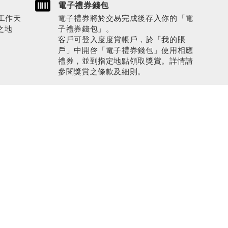
電子禮券錢包
工作天
電子禮券將於交易完成後存入你的「電
之地
子禮券錢包」。
客戶可登入度度賞帳戶，於「我的賬
戶」中開啓「電子禮券錢包」使用相應
禮券，並到指定地點領取獎賞。詳情請
參閱獎賞之條款及細則。