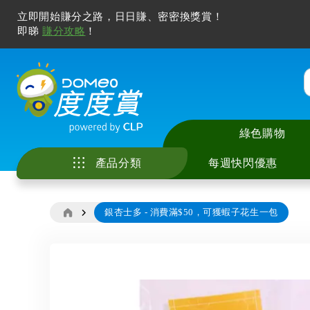
立即開始賺分之路，日日賺、密密換獎賞！
即睇
賺分攻略
！
綠色購物
產品分類
每週快閃優惠
銀杏士多 - 消費滿$50，可獲蝦子花生一包
家庭電器
中央儲水式電熱水
座檯式電磁爐 / 電
智能手機及配件
電視
廚具
美容儀
冷氣清洗服務
花灑儲水式電熱水
嵌入式電磁爐 / 電
電腦產品及打印機
無線喇叭及音響
廚房用具及配件
化妝及護膚
家居除甲醛服務
廚房電器
即熱式電熱水爐
多功能煮食鍋
智能家居
耳機及耳筒
寵物用品
風筒及造型器
電子產品
Skip
窗口式冷氣機
抽油煙機
其他電子產品
拖板
睡房用品
脫毛機及電動鬚刨
to
影音及娛樂