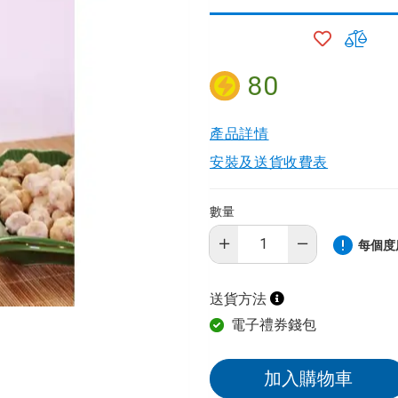
加
加
入
入
願
比
80
望
較
清
產品詳情​
器
單
安裝及送貨收費表
數量
毒機
每個度
水機
送貨方法
電子禮券錢包
機
加入購物車