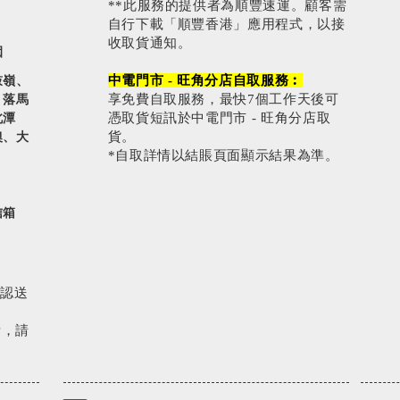
**此服務的提供者為順豐速運。顧客需
自行下載「順豐香港」應用程式，以接
收取貨通知。
園
中電門市 - 旺角分店自取服務︰
鼓嶺、
享免費自取服務，最快7個工作天後可
、落馬
憑取貨短訊於中電門市 - 旺角分店取
北潭
貨。
澳、大
*自取詳情以結賬頁面顯示結果為準。
信箱
確認送
費，請