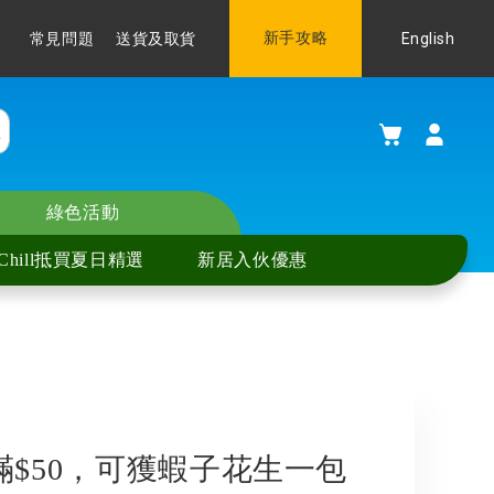
Language
新手攻略
English
常見問題
送貨及取貨
購物車
綠色活動
Chill抵買夏日精選
新居入伙優惠
費滿$50，可獲蝦子花生一包