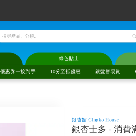
綠色貼士
優惠券一按到手
10分至抵優惠
銀髮智易賞
爐
陶爐
爐
陶爐
銀杏館 Gingko House
銀杏士多 - 消