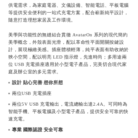
供電需求，為家庭電器、文儀設備、智能電話、平板電腦
等提供安全便利的一站式充電方案，配合嶄新純平設計，
隨意打造理想家居及工作環境。
美學與功能性的無縫結合貫徹 AvatarOn 系列的現代簡約
美學概念，外殼表面光滑，配以革命性平面開關按鍵設
計，展現極緻美感。插座體積輕薄，純平表面有助收納於
狹小空間，配以明亮 LED 指示燈，先進時尚；多用途兩
位 USB 充電插座適用於小型電子產品，完美切合現代家
庭及辦公室的多元需求。
設計
貼心完善
想你所想
兩位USB 充電插座
兩位5V USB 充電輸出，電流總輸出達2.4A。可同時為
智能手機、平板電腦及小型電子產品，提供安全可靠的快
速充電。
專業
國際認證
安全可靠