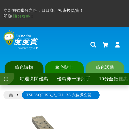
立即開始賺分之路，日日賺、密密換獎賞！
即睇
賺分攻略
！
購物車
Search
綠色購物
綠色貼士
綠色活動
每週快閃優惠
優惠券一按到手
10分至抵優惠
TSH36QCUSB_3_GH 13A 六位獨立開關安全插座連兩位USB充電插座 30W PD3.0 Type C+C (連3米線), 古銅金
Skip
to
the
end