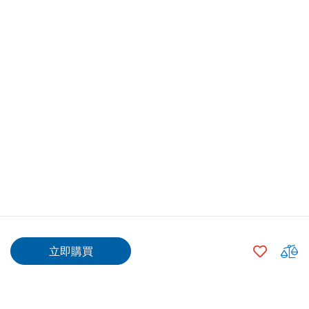
$328.00
加
立即購買
入
$303.00
500
+
願
望
數量