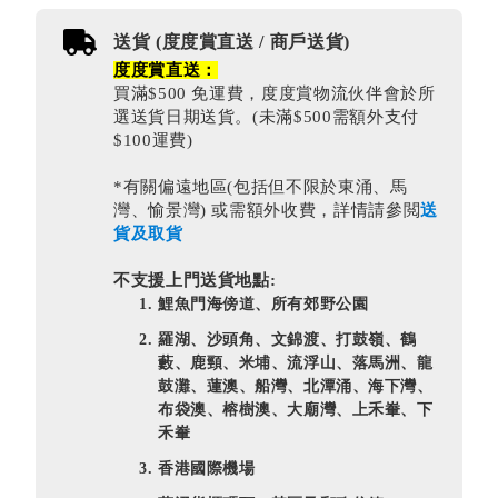
送貨 (度度賞直送 / 商戶送貨)
度度賞直送：
買滿$500 免運費，度度賞物流伙伴會於所
選送貨日期送貨。(未滿$500需額外支付
$100運費)
*有關偏遠地區(包括但不限於東涌、馬
灣、愉景灣) 或需額外收費，詳情請參閲
送
貨及取貨
不支援上門送貨地點:
鯉魚門海傍道、所有郊野公園
羅湖、沙頭角、文錦渡、打鼓嶺、鶴
藪、鹿頸、米埔、流浮山、落馬洲、龍
鼓灘、蓮澳、船灣、北潭涌、海下灣、
布袋澳、榕樹澳、大廟灣、上禾輋、下
禾輋
香港國際機場