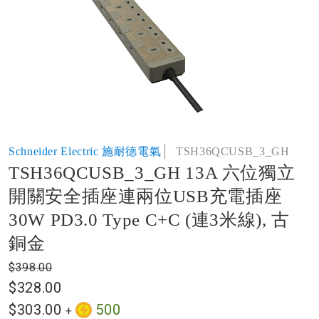
of
the
images
gallery
Skip
Schneider Electric 施耐德電氣
TSH36QCUSB_3_GH
to
TSH36QCUSB_3_GH 13A 六位獨立
the
beginning
開關安全插座連兩位USB充電插座
of
30W PD3.0 Type C+C (連3米線), 古
the
images
銅金
gallery
$398.00
$328.00
$303.00
500
+