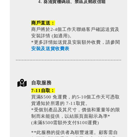
葵涌貨櫃碼頭、禁區及郵政信箱
商戶直送：
商戶將於2-4個工作天聯絡客戶確認送貨及
安裝詳情 (如適用)。
*更多詳情如送貨及安裝額外收費，請參閱
安裝及送貨收費表
自取服務
7-11自取︰
買滿$500 免運費，約5-10個工作天可憑取
貨通知於所選的 7-11取貨。
*受個別產品及其尺寸，價值和重量等的限
制而未能提供，以結賬頁面顯示為準*
(未滿$500需額外支付$100運費)
**此服務的提供者為順豐速運。顧客需自