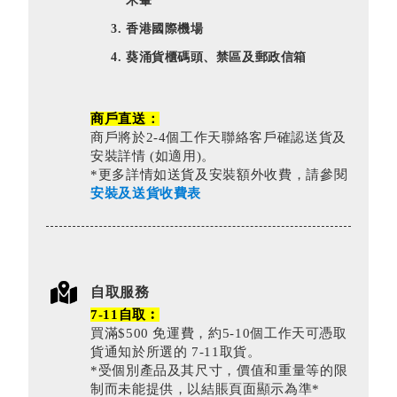
禾輋
香港國際機場
葵涌貨櫃碼頭、禁區及郵政信箱
商戶直送：
商戶將於2-4個工作天聯絡客戶確認送貨及
安裝詳情 (如適用)。
*更多詳情如送貨及安裝額外收費，請參閱
安裝及送貨收費表
自取服務
7-11自取︰
買滿$500 免運費，約5-10個工作天可憑取
貨通知於所選的 7-11取貨。
*受個別產品及其尺寸，價值和重量等的限
制而未能提供，以結賬頁面顯示為準*