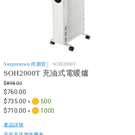
of
the
images
gallery
Skip
Sunpentown 尚朋堂
SOH2000T
to
SOH2000T 充油式電暖爐
the
beginning
$898.00
of
$760.00
the
images
$735.00
500
+
gallery
$710.00
1000
+
產品詳情​
安裝及送貨收費表