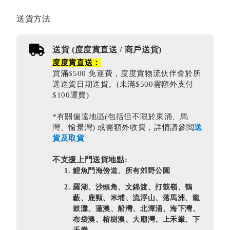
送貨方法
送貨 (度度賞直送 / 商戶送貨)
度度賞直送：
買滿$500 免運費，度度賞物流伙伴會於所
選送貨日期送貨。(未滿$500需額外支付
$100運費)
*有關偏遠地區(包括但不限於東涌、馬
灣、愉景灣) 或需額外收費，詳情請參閲
送
貨及取貨
不支援上門送貨地點:
鯉魚門海傍道、所有郊野公園
羅湖、沙頭角、文錦渡、打鼓嶺、鶴
藪、鹿頸、米埔、流浮山、落馬洲、龍
鼓灘、蓮澳、船灣、北潭涌、海下灣、
布袋澳、榕樹澳、大廟灣、上禾輋、下