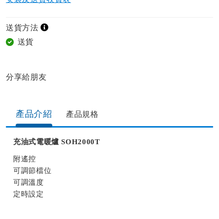
送貨方法
送貨
分享給朋友​
產品介紹
產品規格​
充油式電暖爐 SOH2000T
附遙控
可調節檔位
可調溫度
定時設定