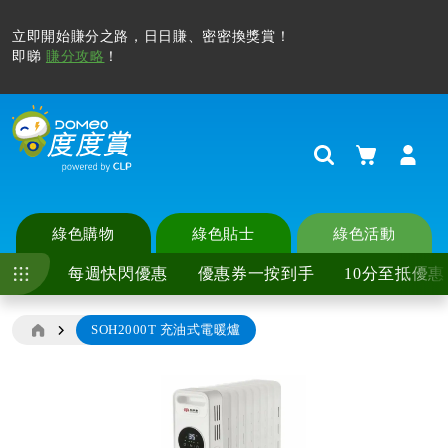
立即開始賺分之路，日日賺、密密換獎賞！
即睇
賺分攻略
！
購物車
Search
綠色購物
綠色貼士
綠色活動
每週快閃優惠
優惠券一按到手
10分至抵優惠
SOH2000T 充油式電暖爐
Skip
to
the
end