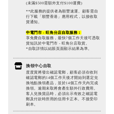
(未滿$500需額外支付$100運費)
**此服務的提供者為順豐速運。顧客需自
行下載「順豐香港」應用程式，以接收取
貨通知。
中電門市 - 旺角分店自取服務︰
享免費自取服務，最快7個工作天後可憑取
貨短訊於中電門市 - 旺角分店取貨。
*自取詳情以結賬頁面顯示結果為準。
換領中心自取
度度賞將發出確認電郵，顧客必須在收到
確認電郵的14個工作天後才開始到選定兌
換地點換領產品，並於14個工作天內完成
換領。逾期未取將會產生額外行政費用。
客人兌換貨品時，必須出示有效之確認電
郵及付款時所用的信用卡正本。不接受印
刷本。