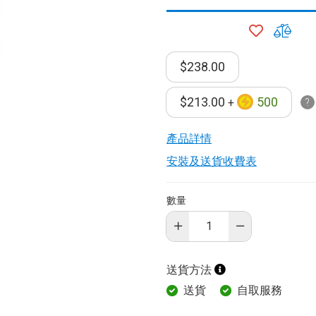
加
加
入
入
願
比
$238.00
望
較
清
$213.00
500
+
器
單
產品詳情​
安裝及送貨收費表
毒機
數量
水機
機
送貨方法
送貨
自取服務