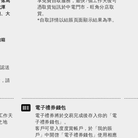
享免費自取服務，最快7個工作天後可
、落馬
憑取貨短訊於中電門市 - 旺角分店取
北潭
貨。
澳、大
*自取詳情以結賬頁面顯示結果為準。
信箱
確認送
費，請
電子禮券錢包
工作天
電子禮券將於交易完成後存入你的「電
之地
子禮券錢包」。
客戶可登入度度賞帳戶，於「我的賬
戶」中開啓「電子禮券錢包」使用相應