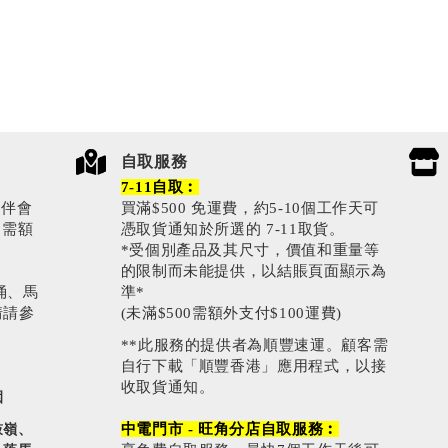
自取服務
7-11自取︰
伙伴會
買滿$500 免運費，約5-10個工作天可
0需額
憑取貨通知於所選的 7-11取貨。
*受個別產品及其尺寸，價值和重量等
的限制而未能提供，以結賬頁面顯示為
涌、馬
準*
情請參
(未滿$500需額外支付$100運費)
**此服務的提供者為順豐速運。顧客需
自行下載「順豐香港」應用程式，以接
收取貨通知。
園
中電門市 - 旺角分店自取服務︰
鼓嶺、