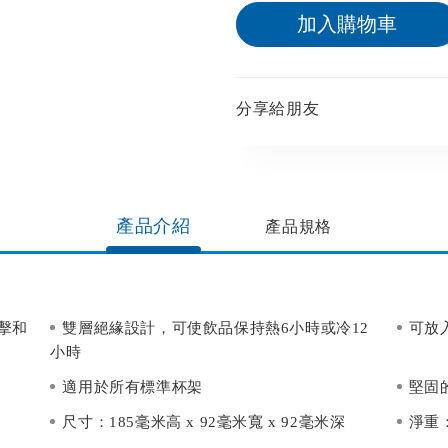
加入購物車
分享給朋友​
產品介紹
產品規格​
擊和
雙層絕緣設計，可使飲品保持熱6小時或冷12
可放
小時
適用於所有標準杯架
堅固
尺寸：185毫米高 x 92毫米寬 x 92毫米深
淨重：