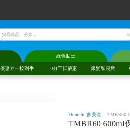
綠色貼士
優惠券一按到手
10分至抵優惠
銀髮智易賞
爐
陶爐
爐
陶爐
Dometic 多美達
TMBR60 
TMBR60 600m