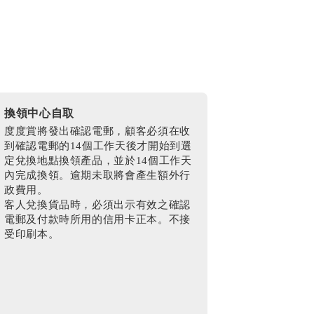
換領中心自取
度度賞將發出確認電郵，顧客必須在收
到確認電郵的14個工作天後才開始到選
定兌換地點換領產品，並於14個工作天
內完成換領。逾期未取將會產生額外行
政費用。
客人兌換貨品時，必須出示有效之確認
電郵及付款時所用的信用卡正本。不接
受印刷本。