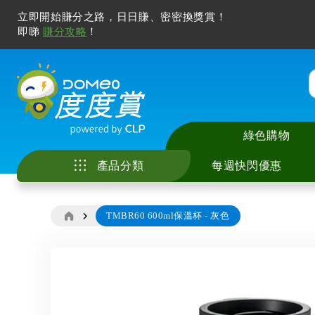
立即開始賺分之路，日日賺、密密換獎賞！
即睇
賺分攻略
！
綠色購物
產品分類
每週快閃優惠
TMBR60 600ml保溫杯 - 灰色
家庭電器
中央儲水式電熱水
座檯式電磁爐 / 電
智能手機及配件
電視
廚具
美容儀
冷氣清洗服務
花灑儲水式電熱水
嵌入式電磁爐 / 電
電腦產品及打印機
無線喇叭及音響
廚房用具及配件
化妝及護膚
家居除甲醛服務
廚房電器
即熱式電熱水爐
多功能煮食鍋
智能家居
耳機及耳筒
寵物用品
風筒及造型器
電子產品
Skip
窗口式冷氣機
抽油煙機
其他電子產品
拖板
睡房用品
脫毛機及電動鬚刨
to
影音及娛樂