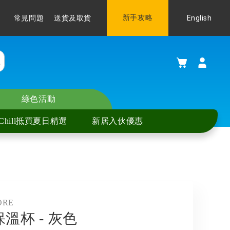
Language
新手攻略
English
常見問題
送貨及取貨
購物車
綠色活動
Chill抵買夏日精選
新居入伙優惠
ORE
l保溫杯 - 灰色