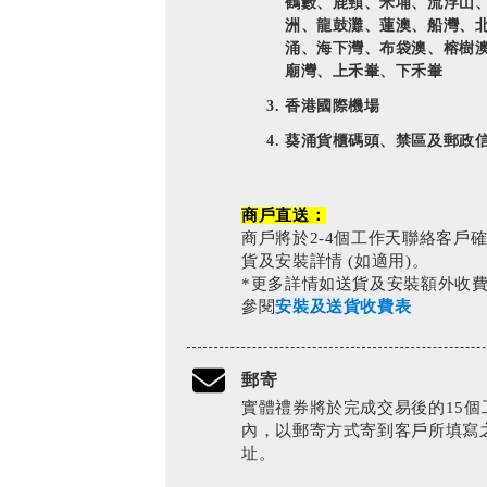
鶴藪、鹿頸、米埔、流浮山
洲、龍鼓灘、蓮澳、船灣、
涌、海下灣、布袋澳、榕樹
廟灣、上禾輋、下禾輋
香港國際機場
葵涌貨櫃碼頭、禁區及郵政
商戶直送：
商戶將於2-4個工作天聯絡客戶
貨及安裝詳情 (如適用)。
*更多詳情如送貨及安裝額外收
參閱
安裝及送貨收費表
郵寄
實體禮券將於完成交易後的15個
內，以郵寄方式寄到客戶所填寫
址。