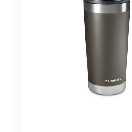
分體式冷氣機
雪櫃
廚櫃組合
身體保健
the
end
家居生活
風扇及冷風機
電飯煲
按摩器
of
the
保健美容
前置式洗衣機
焗爐及微波爐
消毒及衛生產品
images
上置式洗衣機
氣炸鍋
gallery
家居服務
空氣清新機
攪拌機及食物處理
抽濕機
電熱水壺
暖風機及電暖氈
咖啡機
浴室寶
洗碗碟機及碗碟消
吸塵機
即熱飲水機及蒸餾
照明用品及燈泡
Skip
空氣加濕機及香薰
to
the
熨斗
beginning
of