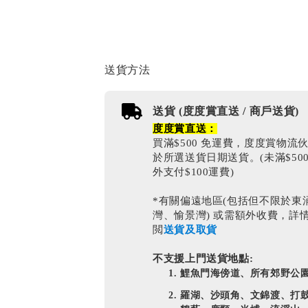
送貨方法
送貨 (度度賞直送 / 商戶送貨)
度度賞直送：
買滿$500 免運費，度度賞物流
於所選送貨日期送貨。(未滿$50
外支付$100運費)
*有關偏遠地區(包括但不限於東
灣、愉景灣) 或需額外收費，詳
閲
送貨及取貨
不支援上門送貨地點:
鯉魚門海傍道、所有郊野公
羅湖、沙頭角、文錦渡、打