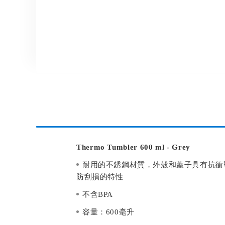
the
images
gallery
Thermo Tumbler 600 ml - Grey
耐用的不銹鋼材質，外殼和蓋子具有抗衝
防刮損的特性
不含BPA
容量：600毫升