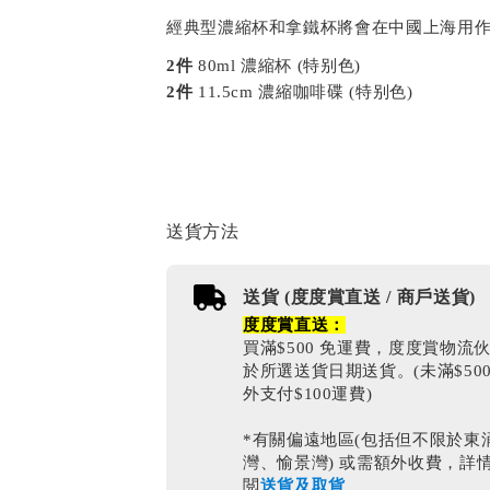
經典型濃縮杯和拿鐵杯將會在中國上海用作
2件
80ml 濃縮杯 (特别色)
2件
11.5cm 濃縮咖啡碟 (特别色)
送貨方法
送貨 (度度賞直送 / 商戶送貨)
度度賞直送：
買滿$500 免運費，度度賞物流
於所選送貨日期送貨。(未滿$50
外支付$100運費)
*有關偏遠地區(包括但不限於東
灣、愉景灣) 或需額外收費，詳
閲
送貨及取貨