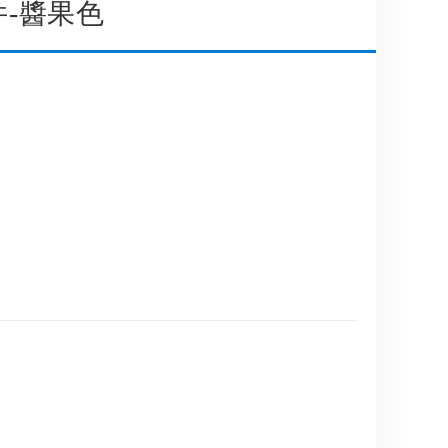
件-醬果色