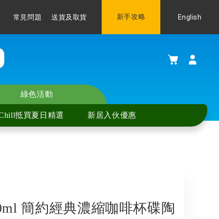
Language
新手攻略
English
常見問題
送貨及取貨
購物車
綠色活動
Chill抵買夏日精選
新居入伙優惠
80ml 簡約經典濃縮咖啡杯碟陶