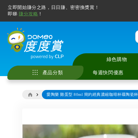
立即開始賺分之路，日日賺、密密換獎賞！
即睇
賺分攻略
！
綠色購物
產品分類
每週快閃優惠
愛陶樂 雞蛋型 80ml 簡約經典濃縮咖啡杯碟陶瓷杯 
家庭電器
中央儲水式電熱水
座檯式電磁爐 / 電
智能手機及配件
電視
廚具
美容儀
冷氣清洗服務
花灑儲水式電熱水
嵌入式電磁爐 / 電
電腦產品及打印機
無線喇叭及音響
廚房用具及配件
化妝及護膚
家居除甲醛服務
廚房電器
即熱式電熱水爐
多功能煮食鍋
智能家居
耳機及耳筒
寵物用品
風筒及造型器
電子產品
Skip
窗口式冷氣機
抽油煙機
其他電子產品
拖板
睡房用品
脫毛機及電動鬚刨
to
影音及娛樂