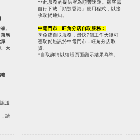
**此服務的提供者為順豐速運。顧客需
自行下載「順豐香港」應用程式，以接
收取貨通知。
園
中電門市 - 旺角分店自取服務︰
鼓嶺、
享免費自取服務，最快7個工作天後可
、落馬
憑取貨短訊於中電門市 - 旺角分店取
北潭
貨。
澳、大
*自取詳情以結賬頁面顯示結果為準。
信箱
確認送
費，請