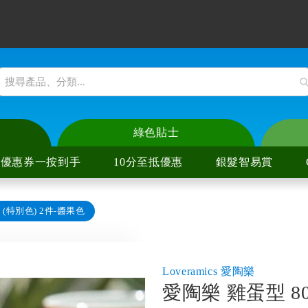
綠色貼士
優惠券一按到手
10分至抵優惠
銀髮智易賞
(特別色) 2件-醬果色
爐
陶爐
爐
陶爐
Loveramics 愛陶樂
愛陶樂 雞蛋型 