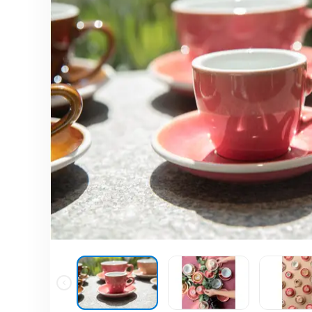
分體式冷氣機
雪櫃
廚櫃組合
身體保健
the
end
家居生活
風扇及冷風機
電飯煲
按摩器
of
the
保健美容
前置式洗衣機
焗爐及微波爐
消毒及衛生產品
images
上置式洗衣機
氣炸鍋
gallery
家居服務
空氣清新機
攪拌機及食物處理
抽濕機
電熱水壺
暖風機及電暖氈
咖啡機
浴室寶
洗碗碟機及碗碟消
吸塵機
即熱飲水機及蒸餾
照明用品及燈泡
空氣加濕機及香薰
熨斗