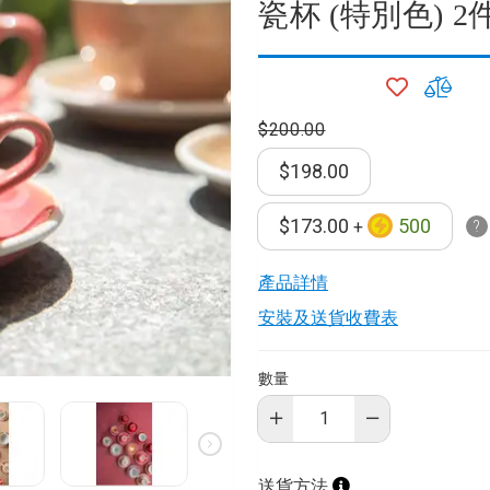
瓷杯 (特別色) 2
加
加
入
入
$200.00
願
比
望
較
器
$198.00
清
單
$173.00
500
+
產品詳情​
毒機
安裝及送貨收費表
水機
數量
機
送貨方法