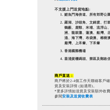
不支援上門送貨地點:
鯉魚門海傍道、所有郊野公
羅湖、沙頭角、文錦渡、打
鶴藪、鹿頸、米埔、流浮山
洲、龍鼓灘、蓮澳、船灣、
涌、海下灣、布袋澳、榕樹
廟灣、上禾輋、下禾輋
香港國際機場
葵涌貨櫃碼頭、禁區及郵政
商戶直送：
商戶將於2-4個工作天聯絡客戶
貨及安裝詳情 (如適用)。
*更多詳情如送貨及安裝額外收
參閱
安裝及送貨收費表