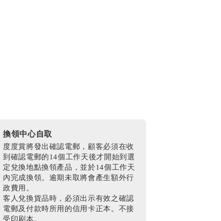
換領中心自取
度度賞將發出確認電郵，顧客必須在收
到確認電郵的14個工作天後才開始到選
定兌換地點換領產品，並於14個工作天
內完成換領。逾期未取將會產生額外行
政費用。
客人兌換貨品時，必須出示有效之確認
電郵及付款時所用的信用卡正本。不接
受印刷本。