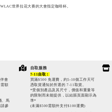
WLAC世界拉花大賽的大會指定咖啡杯。
自取服務
7-11自取︰
伙伴會
買滿$500 免運費，約5-10個工作天可
0需額
憑取貨通知於所選的 7-11取貨。
*受個別產品及其尺寸，價值和重量等
的限制而未能提供，以結賬頁面顯示為
涌、馬
準*
情請參
(未滿$500需額外支付$100運費)