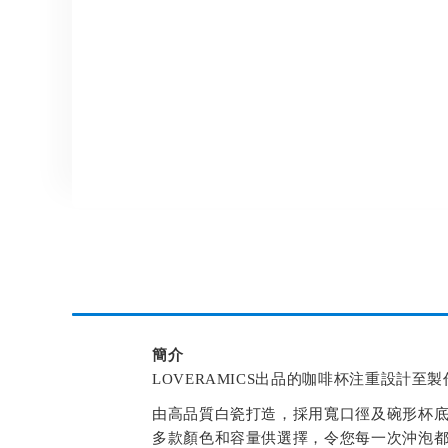
Skip
to
the
beginning
of
the
images
gallery
簡介
LOVERAMICS出品的咖啡杯注重設
由高品質白瓷打造，採用寬口徑及碗形杯
多款顏色和容量供選擇，令您每一次沖泡