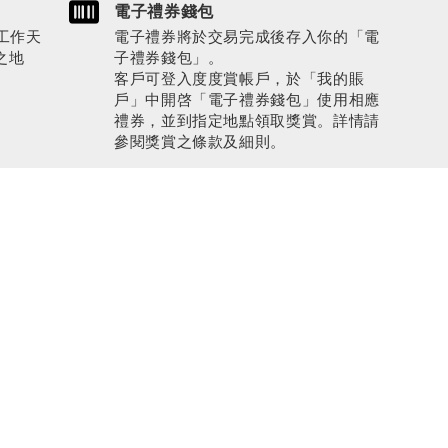
電子禮券錢包
工作天
電子禮券將於交易完成後存入你的「電
之地
子禮券錢包」。
客戶可登入度度賞帳戶，於「我的賬
戶」中開啓「電子禮券錢包」使用相應
禮券，並到指定地點領取獎賞。詳情請
參閱獎賞之條款及細則。