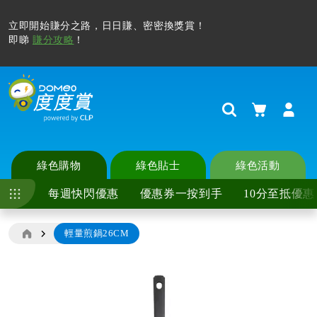
立即開始賺分之路，日日賺、密密換獎賞！
即睇
賺分攻略
！
購物車
Search
綠色購物
綠色貼士
綠色活動
每週快閃優惠
優惠券一按到手
10分至抵優惠
輕量煎鍋26CM
Skip
to
the
end