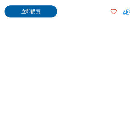
$158.00
加
立即購買
入
$133.00
500
+
願
望
數量
清
單
加入購物車
專業安裝
送貨/ 取貨
由供應商合資格技工安裝，
網上購買指定產品可選擇送
信心之選
貨上門/中電分店自取/7-11
自取等