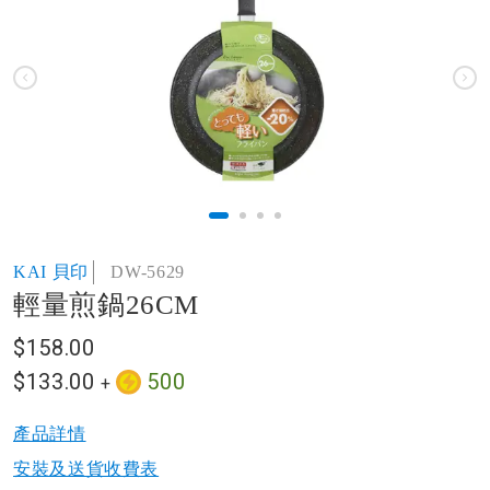
of
the
images
gallery
Skip
KAI 貝印
DW-5629
to
輕量煎鍋26CM
the
beginning
$158.00
of
the
$133.00
500
+
images
gallery
產品詳情​
安裝及送貨收費表