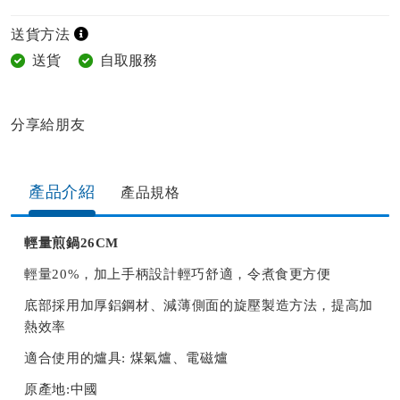
送貨方法
送貨
自取服務
分享給朋友​
產品介紹
產品規格​
輕量煎鍋26CM
輕量20%，加上手柄設計輕巧舒適，令煮食更方便
底部採用加厚鋁鋼材、減薄側面的旋壓製造方法，提高加
熱效率
適合使用的爐具: 煤氣爐、電磁爐
原產地:中國