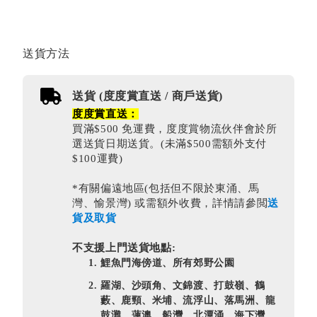
送貨方法
送貨 (度度賞直送 / 商戶送貨)
度度賞直送：
買滿$500 免運費，度度賞物流伙伴會於所
選送貨日期送貨。(未滿$500需額外支付
$100運費)
*有關偏遠地區(包括但不限於東涌、馬
灣、愉景灣) 或需額外收費，詳情請參閲
送
貨及取貨
不支援上門送貨地點:
鯉魚門海傍道、所有郊野公園
羅湖、沙頭角、文錦渡、打鼓嶺、鶴
藪、鹿頸、米埔、流浮山、落馬洲、龍
鼓灘、蓮澳、船灣、北潭涌、海下灣、