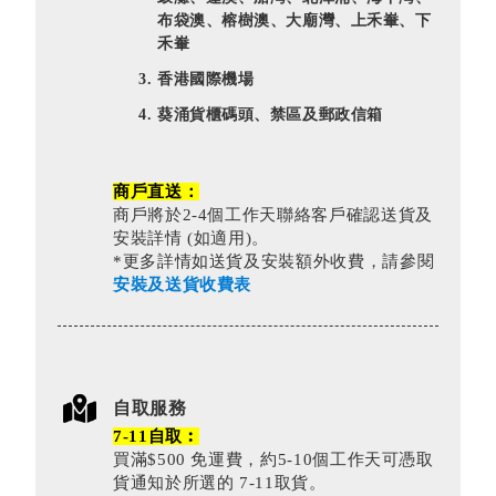
布袋澳、榕樹澳、大廟灣、上禾輋、下
禾輋
香港國際機場
葵涌貨櫃碼頭、禁區及郵政信箱
商戶直送：
商戶將於2-4個工作天聯絡客戶確認送貨及
安裝詳情 (如適用)。
*更多詳情如送貨及安裝額外收費，請參閱
安裝及送貨收費表
自取服務
7-11自取︰
買滿$500 免運費，約5-10個工作天可憑取
貨通知於所選的 7-11取貨。