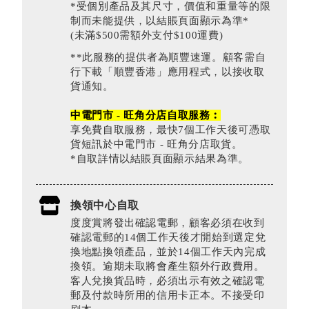
*受個別產品及其尺寸，價值和重量等的限
制而未能提供，以結賬頁面顯示為準*
(未滿$500需額外支付$100運費)
**此服務的提供者為順豐速運。顧客需自
行下載「順豐香港」應用程式，以接收取
貨通知。
中電門市 - 旺角分店自取服務︰
享免費自取服務，最快7個工作天後可憑取
貨短訊於中電門市 - 旺角分店取貨。
*自取詳情以結賬頁面顯示結果為準。
換領中心自取
度度賞將發出確認電郵，顧客必須在收到
確認電郵的14個工作天後才開始到選定兌
換地點換領產品，並於14個工作天內完成
換領。逾期未取將會產生額外行政費用。
客人兌換貨品時，必須出示有效之確認電
郵及付款時所用的信用卡正本。不接受印