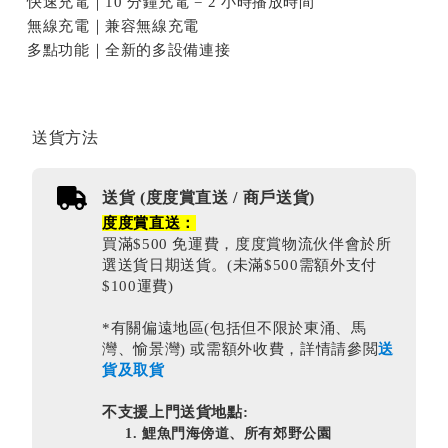
快速充電｜10 分鐘充電 = 2 小時播放時間
無線充電｜兼容無線充電
多點功能｜全新的多設備連接
送貨方法
送貨 (度度賞直送 / 商戶送貨)
度度賞直送：
買滿$500 免運費，度度賞物流伙伴會於所
選送貨日期送貨。(未滿$500需額外支付
$100運費)
*有關偏遠地區(包括但不限於東涌、馬
灣、愉景灣) 或需額外收費，詳情請參閲
送
貨及取貨
不支援上門送貨地點:
鯉魚門海傍道、所有郊野公園