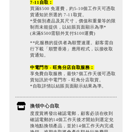
7-11自取︰
買滿$500 免運費，約5-10個工作天可憑取
貨通知於所選的 7-11取貨。
*受個別產品及其尺寸，價值和重量等的限
制而未能提供，以結賬頁面顯示為準*
(未滿$500需額外支付$100運費)
**此服務的提供者為順豐速運。顧客需自
行下載「順豐香港」應用程式，以接收取
貨通知。
中電門市 - 旺角分店自取服務︰
享免費自取服務，最快7個工作天後可憑取
貨短訊於中電門市 - 旺角分店取貨。
*自取詳情以結賬頁面顯示結果為準。
換領中心自取
度度賞將發出確認電郵，顧客必須在收到
確認電郵的14個工作天後才開始到選定兌
換地點換領產品，並於14個工作天內完成
換領。逾期未取將會產生額外行政費用。