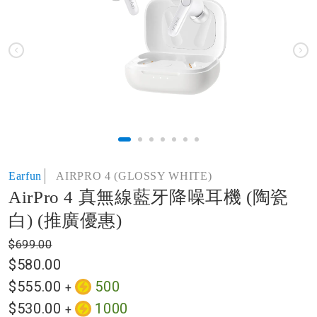
of
the
images
gallery
Skip
Earfun
AIRPRO 4 (GLOSSY WHITE)
to
AirPro 4 真無線藍牙降噪耳機 (陶瓷
the
beginning
白) (推廣優惠)
of
the
$699.00
images
$580.00
gallery
$555.00
500
+
$530.00
1000
+