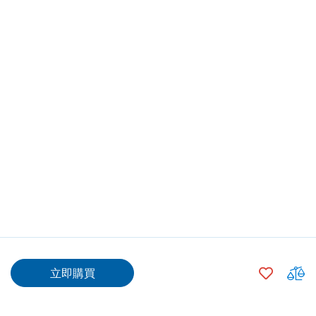
$580.00
加
立即購買
入
$555.00
500
+
願