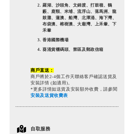
羅湖、沙頭角、文錦渡、打鼓嶺、鶴
藪、鹿頸、米埔、流浮山、落馬洲、龍
鼓灘、蓮澳、船灣、北潭涌、海下灣、
布袋澳、榕樹澳、大廟灣、上禾輋、下
禾輋
香港國際機場
葵涌貨櫃碼頭、禁區及郵政信箱
商戶直送：
商戶將於2-4個工作天聯絡客戶確認送貨及
安裝詳情 (如適用)。
*更多詳情如送貨及安裝額外收費，請參閱
安裝及送貨收費表
自取服務