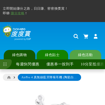
購物車
Search
綠色購物
綠色貼士
綠色活動
每週快閃優惠
優惠券一按到手
10分至抵優惠
AirPro 4 真無線藍牙降噪耳機 (陶瓷白) (推廣優惠)
Skip
to
the
end