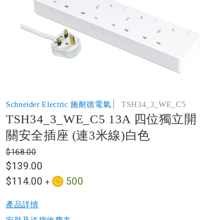
of
the
images
gallery
Skip
Schneider Electric 施耐德電氣
TSH34_3_WE_C5
to
TSH34_3_WE_C5 13A 四位獨立開
the
beginning
關安全插座 (連3米線)白色
of
the
$168.00
images
$139.00
gallery
$114.00
500
+
產品詳情​