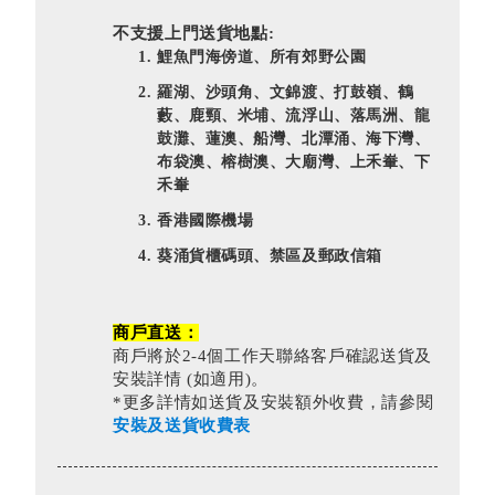
不支援上門送貨地點:
鯉魚門海傍道、所有郊野公園
羅湖、沙頭角、文錦渡、打鼓嶺、鶴
藪、鹿頸、米埔、流浮山、落馬洲、龍
鼓灘、蓮澳、船灣、北潭涌、海下灣、
布袋澳、榕樹澳、大廟灣、上禾輋、下
禾輋
香港國際機場
葵涌貨櫃碼頭、禁區及郵政信箱
商戶直送：
商戶將於2-4個工作天聯絡客戶確認送貨及
安裝詳情 (如適用)。
*更多詳情如送貨及安裝額外收費，請參閱
安裝及送貨收費表