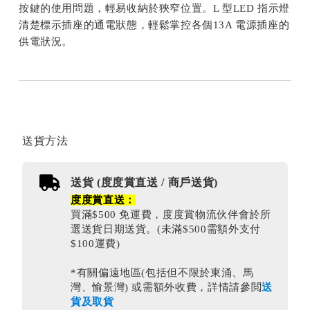
按鍵的使用問題，輕易收納於狹窄位置。L 型LED 指示燈
清楚標示插座的通電狀態，輕鬆掌控各個13A 電源插座的
供電狀況。
送貨方法
送貨 (度度賞直送 / 商戶送貨)
度度賞直送：
買滿$500 免運費，度度賞物流伙伴會於所
選送貨日期送貨。(未滿$500需額外支付
$100運費)
*有關偏遠地區(包括但不限於東涌、馬
灣、愉景灣) 或需額外收費，詳情請參閲
送
貨及取貨