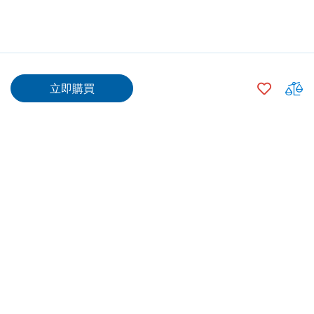
$139.00
加
立即購買
入
$114.00
500
+
願
望
數量
清
單
加入購物車
專業安裝
送貨/ 取貨
由供應商合資格技工安裝，
網上購買指定產品可選擇送
信心之選
貨上門/中電分店自取/7-11
自取等