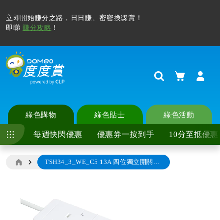
立即開始賺分之路，日日賺、密密換獎賞！
即睇
賺分攻略
！
購物車
Search
綠色購物
綠色貼士
綠色活動
每週快閃優惠
優惠券一按到手
10分至抵優惠
TSH34_3_WE_C5 13A 四位獨立開關安全插座 (連3米線)白色
Skip
to
the
end