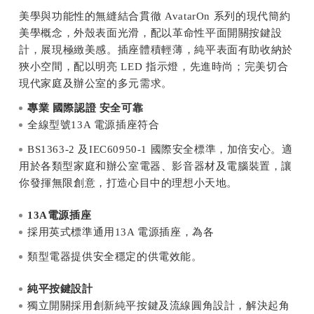
美學與功能性的無縫結合貫徹 AvatarOn 系列的現代簡約
美學概念，外殼表面光滑，配以革命性平面開關按鍵設
計，展現極緻美感。插座體積輕薄，純平表面有助收納於
狹小空間，配以明亮 LED 指示燈，先進時尚；完美切合
現代家庭及辦公室的多元需求。
專業 國際認證 安全可靠
全線型號13A 電源插座符合
BS1363-2 及IEC60950-1 國際安全標準，加倍安心。適
用於各類型家庭和辦公室電器、影音器材及電腦裝置，讓
你發揮無限創意，打造心目中的理想小天地。
13A電源插座
採用英式標準通用13A 電源插座，為各
類型電器提供安全穩定的供電效能。
純平按鍵設計
獨立開關採用創新純平按鍵及流線圓角設計，解決起角