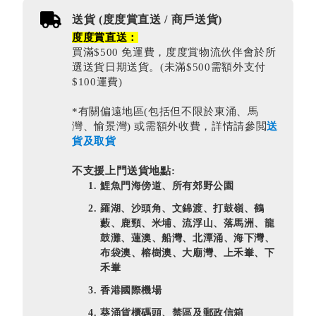
送貨 (度度賞直送 / 商戶送貨)
度度賞直送：
買滿$500 免運費，度度賞物流伙伴會於所
選送貨日期送貨。(未滿$500需額外支付
$100運費)
*有關偏遠地區(包括但不限於東涌、馬
灣、愉景灣) 或需額外收費，詳情請參閲
送
貨及取貨
不支援上門送貨地點:
鯉魚門海傍道、所有郊野公園
羅湖、沙頭角、文錦渡、打鼓嶺、鶴
藪、鹿頸、米埔、流浮山、落馬洲、龍
鼓灘、蓮澳、船灣、北潭涌、海下灣、
布袋澳、榕樹澳、大廟灣、上禾輋、下
禾輋
香港國際機場
葵涌貨櫃碼頭、禁區及郵政信箱