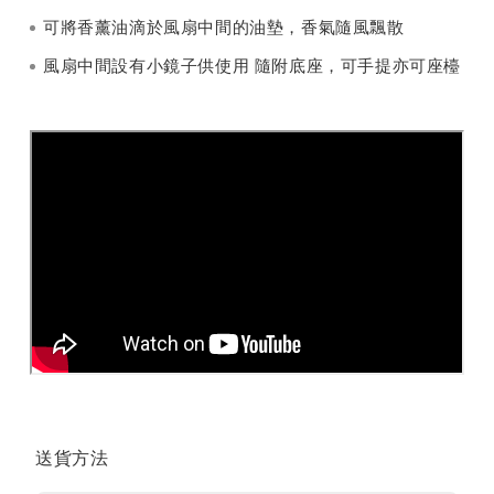
可將香薰油滴於風扇中間的油墊，香氣隨風飄散
風扇中間設有小鏡子供使用 隨附底座，可手提亦可座檯
送貨方法