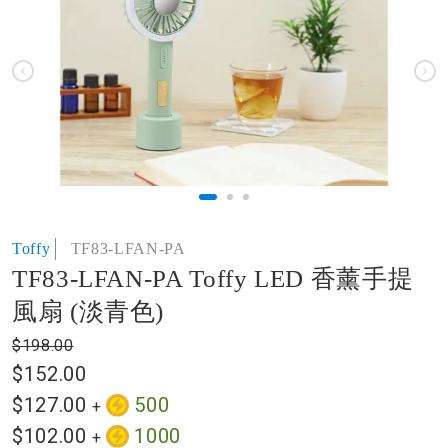
of
the
images
gallery
Skip
Toffy
TF83-LFAN-PA
to
TF83-LFAN-PA Toffy LED 香薰手提
the
beginning
風扇 (淡青色)
of
the
$198.00
images
$152.00
gallery
$127.00
500
+
$102.00
1000
+