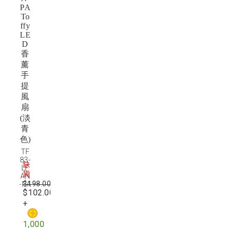
PA
To
ffy
LE
D
香
薰
手
提
風
扇
(淡
青
色)
TF
83-
缺
LF
貨
AN
$198.00
-PA
$102.00
1,000