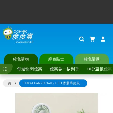
系統升級，請到
地址簿
檢查並更新地址資料，填寫所有帶*必填
欄位(例如區域，地區)以確保順暢購物流程。
如想率先獲得專屬優惠，記得
更新埋個人偏好
！
購物車
Search
綠色購物
綠色貼士
綠色活動
每週快閃優惠
優惠券一按到手
10分至抵優惠
TF83-LFAN-PA Toffy LED 香薰手提風扇 (淡青色)
Skip
to
the
end