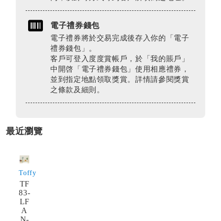
電子禮券錢包
電子禮券將於交易完成後存入你的「電子
禮券錢包」。
客戶可登入度度賞帳戶，於「我的賬戶」
中開啓「電子禮券錢包」使用相應禮券，
並到指定地點領取獎賞。詳情請參閱獎賞
之條款及細則。
最近瀏覽
Toffy
TF
83-
LF
A
N-