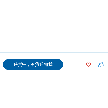
$152.00
缺貨中，有貨通知我
加
入
$127.00
500
+
願
望
清
$102.00
1000
+
單