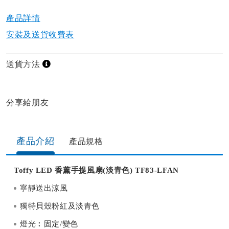
產品詳情​
安裝及送貨收費表
送貨方法
分享給朋友​
產品介紹
產品規格​
Toffy LED 香薰手提風扇(淡青色) TF83-LFAN
寧靜送出涼風
獨特貝殼粉紅及淡青色
燈光︰固定/變色