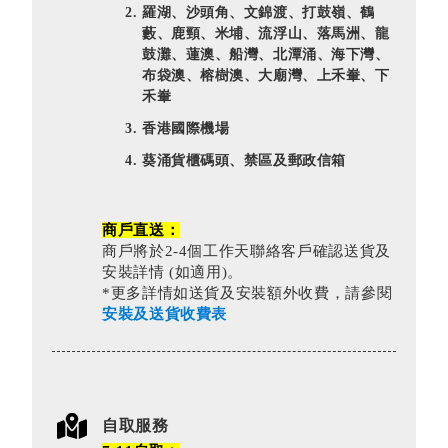
羅湖、沙頭角、文錦渡、打鼓嶺、鶴
藪、鹿頸、米埔、流浮山、落馬洲、龍
鼓灘、蓮澳、船灣、北潭涌、海下灣、
布袋澳、榕樹澳、大廟灣、上禾輋、下
禾輋
香港國際機場
葵涌貨櫃碼頭、禁區及郵政信箱
商戶直送：
商戶將於2-4個工作天聯絡客戶確認送貨及
安裝詳情 (如適用)。
*更多詳情如送貨及安裝額外收費，請參閱
安裝及送貨收費表
自取服務