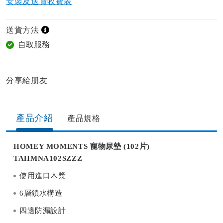
安裝及送貨收費表
送貨方法
自取服務
分享給朋友​
產品介紹
產品規格​
HOMEY MOMENTS 寵物尿墊 (102片)
TAHMNA102SZZZ
使用進口木漿
6層鎖水構造
四邊防漏設計