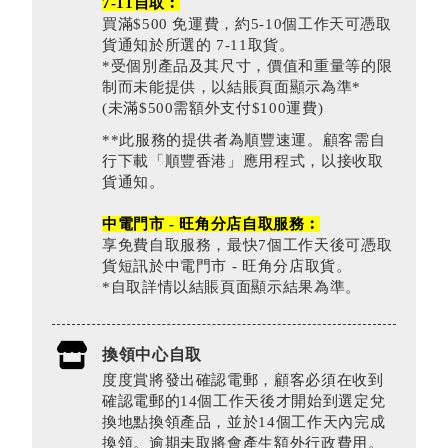
7-11自取︰
買滿$500 免運費，約5-10個工作天可憑取
貨通知於所選的 7-11取貨。
*受個別產品及其尺寸，價值和重量等的限
制而未能提供，以結賬頁面顯示為準*
(未滿$500需額外支付$100運費)
**此服務的提供者為順豐速運。顧客需自
行下載「順豐香港」應用程式，以接收取
貨通知。
中電門市 - 旺角分店自取服務︰
享免費自取服務，最快7個工作天後可憑取
貨短訊於中電門市 - 旺角分店取貨。
*自取詳情以結賬頁面顯示結果為準。
換領中心自取
度度賞將發出確認電郵，顧客必須在收到
確認電郵的14個工作天後才開始到選定兌
換地點換領產品，並於14個工作天內完成
換領。逾期未取將會產生額外行政費用。