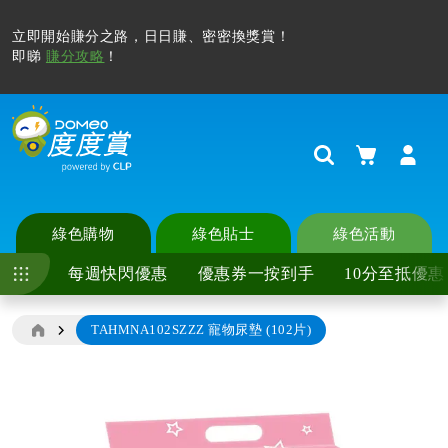
立即開始賺分之路，日日賺、密密換獎賞！
即睇
賺分攻略
！
購物車
Search
綠色購物
綠色貼士
綠色活動
每週快閃優惠
優惠券一按到手
10分至抵優惠
TAHMNA102SZZZ 寵物尿墊 (102片)
Skip
to
the
end