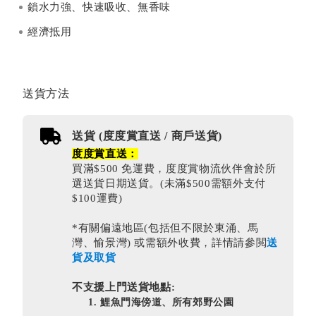
鎖水力強、快速吸收、無香味
經濟抵用
送貨方法
送貨 (度度賞直送 / 商戶送貨)
度度賞直送：
買滿$500 免運費，度度賞物流伙伴會於所
選送貨日期送貨。(未滿$500需額外支付
$100運費)
*有關偏遠地區(包括但不限於東涌、馬
灣、愉景灣) 或需額外收費，詳情請參閲
送
貨及取貨
不支援上門送貨地點:
鯉魚門海傍道、所有郊野公園