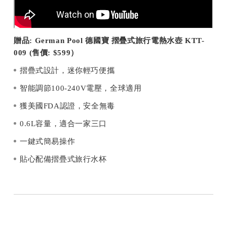
贈品: German Pool 德國寶 摺疊式旅行電熱水壺 KTT-
009 (售價: $599）
摺疊式設計，迷你輕巧便攜
智能調節100-240V電壓，全球適用
獲美國FDA認證，安全無毒
0.6L容量，適合一家三口
一鍵式簡易操作
貼心配備摺疊式旅行水杯