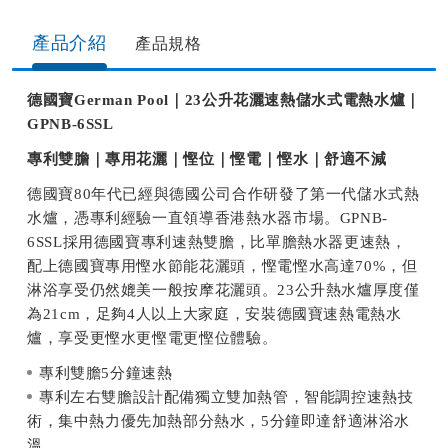
產品介紹
產品規格​
德國寶German Pool｜23公升花灑速熱儲水式電熱水爐｜
GPNB-6SSL
專利雙膽｜專用花灑｜慳位｜慳電｜慳水｜舒適不減
德國寶80年代已經與德國公司合作研發了第一代儲水式熱
水爐，憑專利經驗一直領導香港熱水器市場。GPNB-
6SSL採用德國寶專利速熱雙膽，比單膽熱水器更速熱，
配上德國寶專用慳水節能花灑頭，慳電慳水高達70%，但
淋浴享受仍然媲美一般按摩花灑頭。23公升熱水爐厚度僅
為21cm，足夠4人以上大家庭，安裝德國寶速熱電熱水
爐，享受更慳水更慳電更慳位體驗。
專利雙膽5分鐘速熱
專利左右雙膽設計配備獨立雙加熱管，智能調控速熱技
術，集中熱力優先加熱部分熱水，5分鐘即達舒適淋浴水
溫