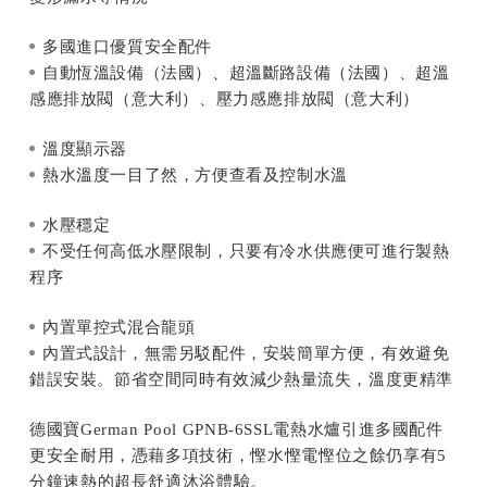
多國進口優質安全配件
自動恆溫設備（法國）、超溫斷路設備（法國）、超溫
感應排放閥（意大利）、壓力感應排放閥（意大利）
溫度顯示器
熱水溫度一目了然，方便查看及控制水溫
水壓穩定
不受任何高低水壓限制，只要有冷水供應便可進行製熱
程序
內置單控式混合龍頭
內置式設計，無需另駁配件，安裝簡單方便，有效避免
錯誤安裝。節省空間同時有效減少熱量流失，溫度更精準
德國寶German Pool GPNB-6SSL電熱水爐引進多國配件
更安全耐用，憑藉多項技術，慳水慳電慳位之餘仍享有5
分鐘速熱的超長舒適沐浴體驗。