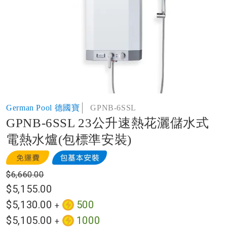
of
the
images
gallery
Skip
German Pool 德國寶
GPNB-6SSL
to
GPNB-6SSL 23公升速熱花灑儲水式
the
beginning
電熱水爐(包標準安裝)
of
the
images
$6,660.00
gallery
$5,155.00
$5,130.00
500
+
$5,105.00
1000
+