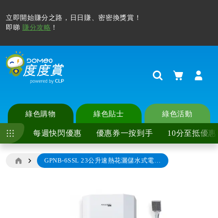
系統升級，請到
地址簿
檢查並更新地址資料，填寫所有帶*必填
欄位(例如區域，地區)以確保順暢購物流程。
如想率先獲得專屬優惠，記得
更新埋個人偏好
！
購物車
Search
綠色購物
綠色貼士
綠色活動
每週快閃優惠
優惠券一按到手
10分至抵優惠
GPNB-6SSL 23公升速熱花灑儲水式電熱水爐(包標準安裝)
Skip
to
the
end