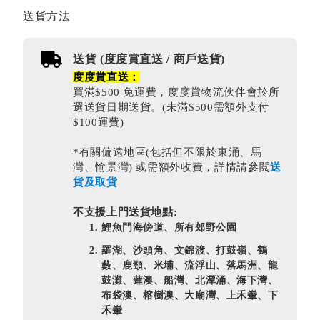
送貨方法
送貨 (度度賞直送 / 商戶送貨)
度度賞直送：
買滿$500 免運費，度度賞物流伙伴會於所
選送貨日期送貨。(未滿$500需額外支付
$100運費)
*有關偏遠地區(包括但不限於東涌、馬
灣、愉景灣) 或需額外收費，詳情請參閲
送
貨及取貨
不支援上門送貨地點:
鯉魚門海傍道、所有郊野公園
羅湖、沙頭角、文錦渡、打鼓嶺、鶴
藪、鹿頸、米埔、流浮山、落馬洲、龍
鼓灘、蓮澳、船灣、北潭涌、海下灣、
布袋澳、榕樹澳、大廟灣、上禾輋、下
禾輋