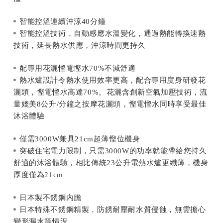
智能控溫連續沖涼40分鐘
智能控溫技術，自動感應水溫變化，通過熱能轉換速熱
技術，延長熱水供應，沖涼時間更持久
配專用花灑慳電慳水70%不減舒適
熱水爐設計令熱水使用效率更高，配合專用度身研發花
灑頭，慳電慳水高達70%。花灑含創新空氣加壓技術，流
量媲美8公升/分鐘之按摩花灑頭，慳電慳水同時享受最佳
沐浴體驗
僅需3000W兼具21cm超薄慳位機身
突破住宅電力限制，只需3000W的功率就能帶給您持久
舒適的沐浴體驗，相比傳統23公升電熱水爐更纖薄，機身
厚度僅為21cm
日本製不銹鋼內膽
日本特殊不銹鋼精製，防銹耐壓耐水質侵蝕，無需擔心
變形漏水等情況