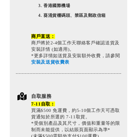
香港國際機場
葵涌貨櫃碼頭、禁區及郵政信箱
商戶直送：
商戶將於2-4個工作天聯絡客戶確認送貨及
安裝詳情 (如適用)。
*更多詳情如送貨及安裝額外收費，請參閱
安裝及送貨收費表
自取服務
7-11自取︰
買滿$500 免運費，約5-10個工作天可憑取
貨通知於所選的 7-11取貨。
*受個別產品及其尺寸，價值和重量等的限
制而未能提供，以結賬頁面顯示為準*
(未滿$500需額外支付$100運費)