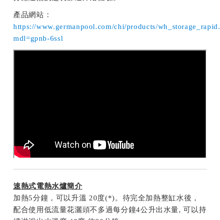
產品網站：
https://www.germanpool.com/chi/products/wh_storage_rapid
mdl=gpnb-6ssl
速熱式電熱水爐簡介
加熱5分鐘，可以升溫 20度(*)。待完全加熱整缸水後，
配合使用低流量花灑頭不多過每分鐘4公升出水量, 可以持