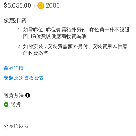
$5,055.00
2000
+
優惠推廣
如需睇位
,
睇位費需額外另付
,
睇位費一律不設退
回
,
睇位費以供應商收費為準
如需安裝
,
安裝費需額外另付
,
安裝費用以供應
商收費為準
產品詳情​
安裝及送貨收費表
送貨方法
送貨
分享給朋友​