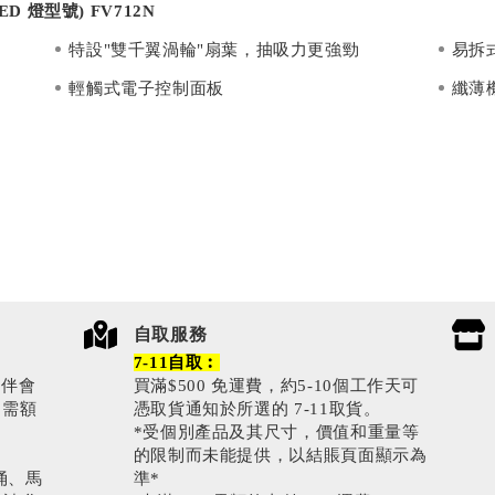
D 燈型號) FV712N
特設"雙千翼渦輪"扇葉，抽吸力更強勁
易拆
輕觸式電子控制面板
纖薄
自取服務
7-11自取︰
伙伴會
買滿$500 免運費，約5-10個工作天可
0需額
憑取貨通知於所選的 7-11取貨。
*受個別產品及其尺寸，價值和重量等
的限制而未能提供，以結賬頁面顯示為
涌、馬
準*