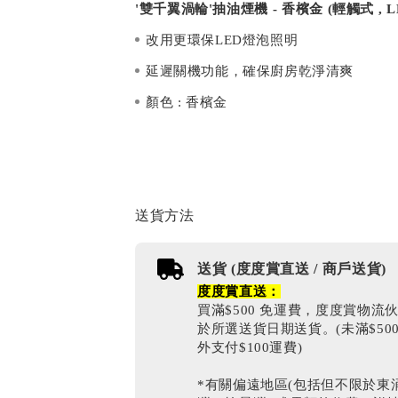
'雙千翼渦輪'抽油煙機 - 香檳金 (輕觸式 , LE
改用更環保LED燈泡照明
延遲關機功能，確保廚房乾淨清爽
顏色 : 香檳金
送貨方法
送貨 (度度賞直送 / 商戶送貨)
度度賞直送：
買滿$500 免運費，度度賞物流
於所選送貨日期送貨。(未滿$50
外支付$100運費)
*有關偏遠地區(包括但不限於東