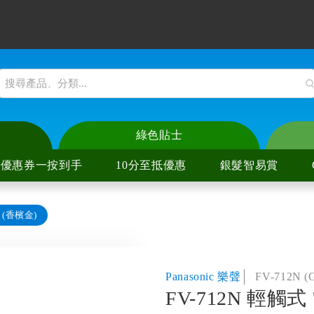
綠色貼士
優惠券一按到手
10分至抵優惠
銀髮智易賞
 (香檳金)
爐
陶爐
爐
陶爐
Panasonic 樂聲
FV-712N (
FV-712N 輕觸