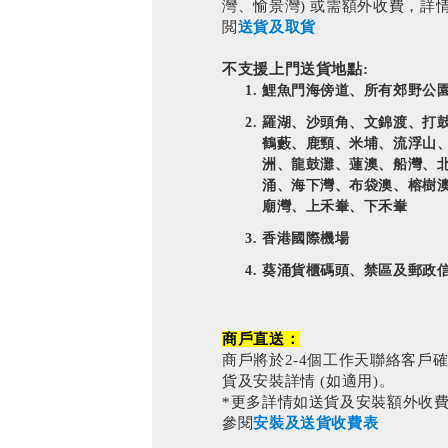
灣、愉景灣) 或需額外收費，詳
閲
送貨及取貨
不支援上門送貨地點:
鯉魚門海傍道、所有郊野公
羅湖、沙頭角、文錦渡、打
鶴藪、鹿頸、米埔、流浮山
洲、龍鼓灘、蓮澳、船灣、
涌、海下灣、布袋澳、榕樹
廟灣、上禾輋、下禾輋
香港國際機場
葵涌貨櫃碼頭、禁區及郵政
商戶直送：
商戶將於2-4個工作天聯絡客戶
貨及安裝詳情 (如適用)。
*更多詳情如送貨及安裝額外收
參閱
安裝及送貨收費表