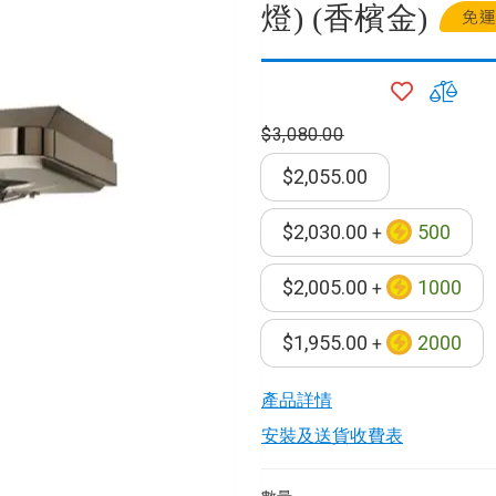
燈) (香檳金)
加
加
入
入
$3,080.00
願
比
望
較
器
$2,055.00
清
單
$2,030.00
500
+
$2,005.00
1000
毒機
+
水機
$1,955.00
2000
+
產品詳情​
機
安裝及送貨收費表