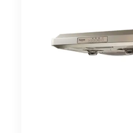
分體式冷氣機
雪櫃
廚櫃組合
身體保健
the
end
家居生活
風扇及冷風機
電飯煲
按摩器
of
the
保健美容
前置式洗衣機
焗爐及微波爐
消毒及衛生產品
images
上置式洗衣機
氣炸鍋
gallery
家居服務
空氣清新機
攪拌機及食物處理
抽濕機
電熱水壺
暖風機及電暖氈
咖啡機
浴室寶
洗碗碟機及碗碟消
吸塵機
即熱飲水機及蒸餾
照明用品及燈泡
Skip
空氣加濕機及香薰
to
the
熨斗
beginning
of