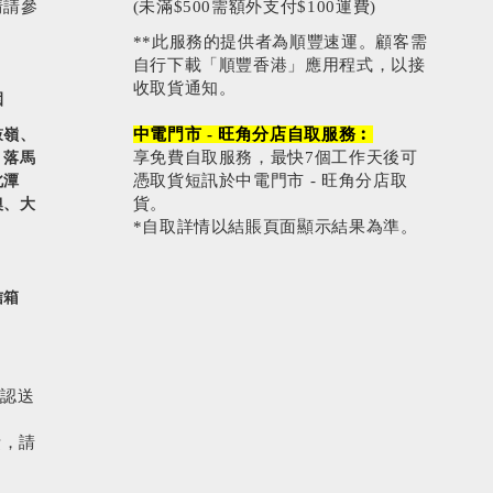
情請參
(未滿$500需額外支付$100運費)
**此服務的提供者為順豐速運。顧客需
自行下載「順豐香港」應用程式，以接
收取貨通知。
園
中電門市 - 旺角分店自取服務︰
鼓嶺、
享免費自取服務，最快7個工作天後可
、落馬
憑取貨短訊於中電門市 - 旺角分店取
北潭
貨。
澳、大
*自取詳情以結賬頁面顯示結果為準。
信箱
確認送
費，請