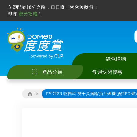
立即開始賺分之路，日日賺、密密換獎賞！
即睇
賺分攻略
！
綠色購物
產品分類
每週快閃優惠
FV-712N 輕觸式 '雙千翼渦輪'抽油煙機 (配LED 燈)
家庭電器
中央儲水式電熱水
座檯式電磁爐 / 電
智能手機及配件
電視
廚具
美容儀
冷氣清洗服務
花灑儲水式電熱水
嵌入式電磁爐 / 電
電腦產品及打印機
無線喇叭及音響
廚房用具及配件
化妝及護膚
家居除甲醛服務
廚房電器
即熱式電熱水爐
多功能煮食鍋
智能家居
耳機及耳筒
寵物用品
風筒及造型器
電子產品
Skip
窗口式冷氣機
抽油煙機
其他電子產品
拖板
睡房用品
脫毛機及電動鬚刨
to
影音及娛樂