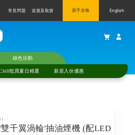
Language
新手攻略
English
常見問題
送貨及取貨
購物車
綠色活動
Chill抵買夏日精選
新居入伙優惠
G)
式 '雙千翼渦輪'抽油煙機 (配LED