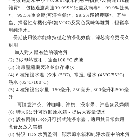
- 有效過濾水中小至0.0001微米的有害物質*及高達110種
雜質*，包括過濾高達99.999%細菌及病毒*、99.9%餘氯
*、 99.5%重金屬(可溶性鉛)*、99.5%殘留農藥*、寄生
蟲、揮發性有機化學物(VOC)及異色異味等雜質，輕鬆享
用純淨水。
- 長期使用後亦能維持穩定的淨化效能，濾芯壽命更長久
耐用
- 加入對人體有益的礦物質
(2) 3秒即熱技術，達至100 °C 沸騰
(3) 冷凍壓縮機製冷並儲存凍水
(4) 6 種預設水溫: 冷水 (5°C), 常溫, 暖水 (45°C/55°C),
熱水 (85°C/100°C)
(5) 4 種預設出水量: 150毫升, 250毫升, 300毫升和500毫
升
- 可隨意沖茶、沖咖啡、沖奶、浸水果、沖燕麥及焗麵
(6) 特大6公升可拆卸原水箱 - 提供大容量儲水
(7) 設有兩個1.8公升可拆式純淨水壺，適用於日常飲用、
煮食及放入雪櫃
(8) 特設 TDS 水質監測 - 顯示原水箱和純淨水壺中的水質