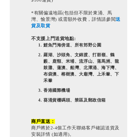
$100運費)
*有關偏遠地區(包括但不限於東涌、馬
灣、愉景灣) 或需額外收費，詳情請參閲
送
貨及取貨
不支援上門送貨地點:
鯉魚門海傍道、所有郊野公園
羅湖、沙頭角、文錦渡、打鼓嶺、鶴
藪、鹿頸、米埔、流浮山、落馬洲、龍
鼓灘、蓮澳、船灣、北潭涌、海下灣、
布袋澳、榕樹澳、大廟灣、上禾輋、下
禾輋
香港國際機場
葵涌貨櫃碼頭、禁區及郵政信箱
商戶直送：
商戶將於2-4個工作天聯絡客戶確認送貨及
安裝詳情 (如適用)。