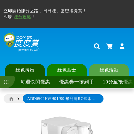
立即開始賺分之路，日日賺、密密換獎賞！
即睇
賺分攻略
！
購物車
Search
綠色購物
綠色貼士
綠色活動
每週快閃優惠
優惠券一按到手
10分至抵優惠
ADD6902HWH01/90 飛利浦RO飲水機 (白色)
Skip
to
the
end