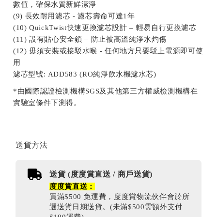
數值，確保水質新鮮潔淨
(9) 長效耐用濾芯 - 濾芯壽命可達1年
(10) QuickTwist快速更換濾芯設計 – 輕易自行更換濾芯
(11) 設有貼心安全鎖 – 防止被高溫純淨水灼傷
(12) 毋須安裝或接駁水喉 - 任何地方只要駁上電源即可使
用
濾芯型號: ADD583 (RO純淨飲水機濾水芯)
*由國際認證檢測機構SGS及其他第三方權威檢測機構在
實驗室條件下測得。
送貨方法
送貨 (度度賞直送 / 商戶送貨)
度度賞直送：
買滿$500 免運費，度度賞物流伙伴會於所
選送貨日期送貨。(未滿$500需額外支付