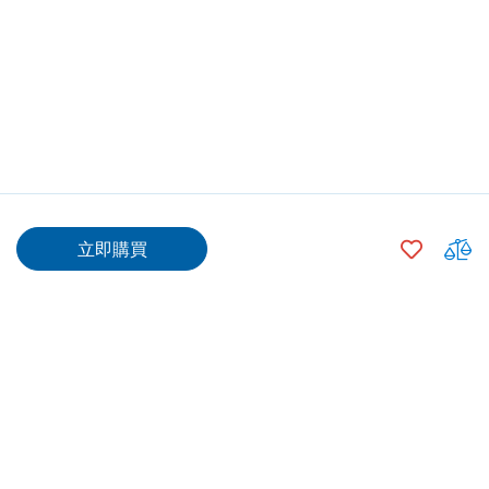
$2,423.00
加
立即購買
入
$2,398.00
500
+
願
望
清
$2,373.00
1000
+
單
$2,323.00
2000
+
數量
專業安裝
送貨/ 取貨