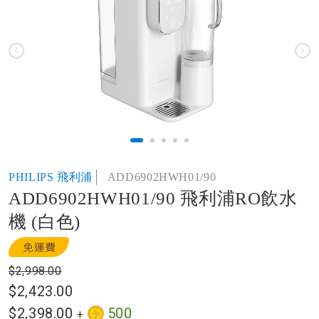
of
the
images
gallery
Skip
PHILIPS 飛利浦
ADD6902HWH01/90
to
ADD6902HWH01/90 飛利浦RO飲水
the
beginning
機 (白色)
of
the
images
$2,998.00
gallery
$2,423.00
$2,398.00
500
+