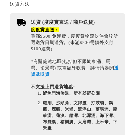
送貨方法
送貨 (度度賞直送 / 商戶送貨)
度度賞直送：
買滿$500 免運費，度度賞物流伙伴會於所
選送貨日期送貨。(未滿$500需額外支付
$100運費)
*有關偏遠地區(包括但不限於東涌、馬
灣、愉景灣) 或需額外收費，詳情請參閲
送
貨及取貨
不支援上門送貨地點:
鯉魚門海傍道、所有郊野公園
羅湖、沙頭角、文錦渡、打鼓嶺、鶴
藪、鹿頸、米埔、流浮山、落馬洲、龍
鼓灘、蓮澳、船灣、北潭涌、海下灣、
布袋澳、榕樹澳、大廟灣、上禾輋、下
禾輋