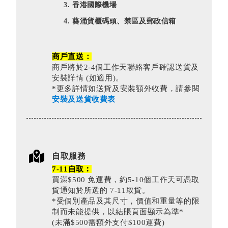
香港國際機場
葵涌貨櫃碼頭、禁區及郵政信箱
商戶直送：
商戶將於2-4個工作天聯絡客戶確認送貨及
安裝詳情 (如適用)。
*更多詳情如送貨及安裝額外收費，請參閱
安裝及送貨收費表
自取服務
7-11自取︰
買滿$500 免運費，約5-10個工作天可憑取
貨通知於所選的 7-11取貨。
*受個別產品及其尺寸，價值和重量等的限
制而未能提供，以結賬頁面顯示為準*
(未滿$500需額外支付$100運費)