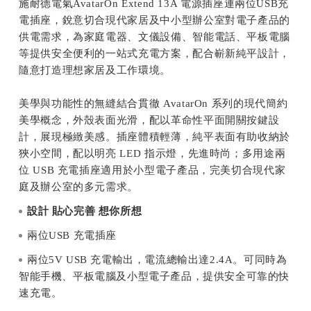
施耐德電氣AvatarOn Extend 13A 電源插座連兩位USB充
電插座，銳意切合現代家居及中小型辦公室對電子產品的
供電需求，為家庭電器、文儀設備、智能電話、平板電腦
等提供安全便利的一站式充電方案，配合嶄新純平設計，
隨意打造理想家居及工作環境。
美學與功能性的無縫結合貫徹 AvatarOn 系列的現代簡約
美學概念，外殼表面光滑，配以革命性平面開關按鍵設
計，展現極緻美感。插座體積輕薄，純平表面有助收納於
狹小空間，配以明亮 LED 指示燈，先進時尚；多用途兩
位 USB 充電插座適用於小型電子產品，完美切合現代家
庭及辦公室的多元需求。
設計
貼心完善
想你所想
兩位USB 充電插座
兩位5V USB 充電輸出，電流總輸出達2.4A。可同時為
智能手機、平板電腦及小型電子產品，提供安全可靠的快
速充電。