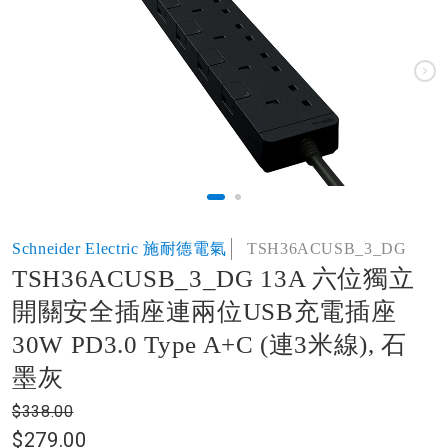
of
the
images
gallery
Skip
Schneider Electric 施耐德電氣
TSH36ACUSB_3_DG
to
TSH36ACUSB_3_DG 13A 六位獨立
the
beginning
開關安全插座連兩位USB充電插座
of
30W PD3.0 Type A+C (連3米線), 石
the
images
墨灰
gallery
$338.00
$279.00