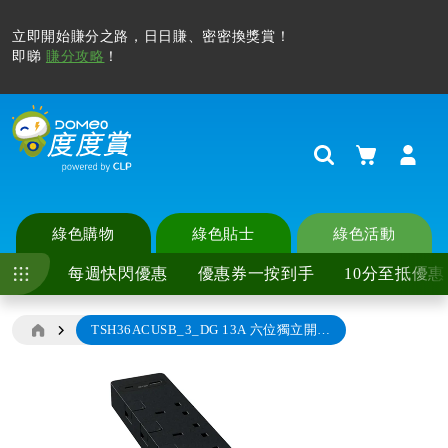
立即開始賺分之路，日日賺、密密換獎賞！
即睇
賺分攻略
！
購物車
Search
綠色購物
綠色貼士
綠色活動
每週快閃優惠
優惠券一按到手
10分至抵優惠
TSH36ACUSB_3_DG 13A 六位獨立開關安全插座連兩位USB充電插座 30W PD3.0 Type A+C (連3米線), 石墨灰
Skip
to
the
end