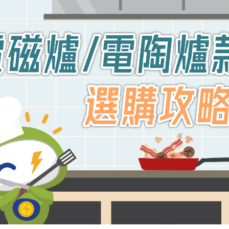
器
毒機
水機
機