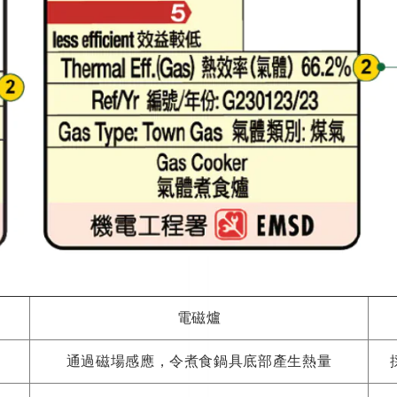
電磁爐
通過磁場感應，令煮食鍋具底部產生熱量