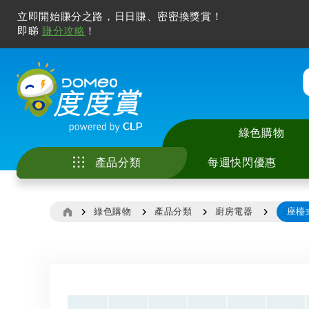
立即開始賺分之路，日日賺、密密換獎賞！
即睇
賺分攻略
！
綠色購物
產品分類
每週快閃優惠
綠色購物
產品分類
廚房電器
座檯
家庭電器
中央儲水式電熱水
座檯式電磁爐 / 電
智能手機及配件
電視
廚具
美容儀
冷氣清洗服務
花灑儲水式電熱水
嵌入式電磁爐 / 電
電腦產品及打印機
無線喇叭及音響
廚房用具及配件
化妝及護膚
家居除甲醛服務
廚房電器
即熱式電熱水爐
多功能煮食鍋
智能家居
耳機及耳筒
寵物用品
風筒及造型器
電子產品
窗口式冷氣機
抽油煙機
其他電子產品
拖板
睡房用品
脫毛機及電動鬚刨
影音及娛樂