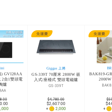
ini
B
Giggas 上將
 GVI28AA
BAK819-
GS-339T 70厘米 2800W 嵌
 2合1雙頭電
2000
入式/座檯式 雙頭電磁爐
陶爐
BAK8
GS-339T
8AA
8.00
$4,780.00
$5
0.00
$2,607.00
$4
2,000
2,000