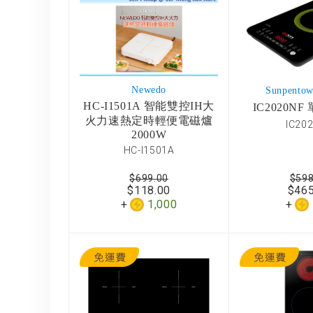
Newedo
Sunpent
HC-I1501A 智能雙控IH大
IC2020N
火力速熱定時輕便電磁爐
IC20
2000W
HC-I1501A
$699.00
$598
$118.00
$465
1,000