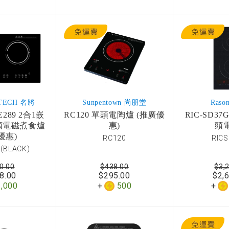
TECH 名將
Sunpentown 尚朋堂
Raso
E289 2合1嵌
RC120 單頭電陶爐 (推廣優
RIC-SD3
頭電磁煮食爐
惠)
頭
優惠)
RC120
RIC
 (BLACK)
0.00
$438.00
$3,
8.00
$295.00
$2,
2,000
500