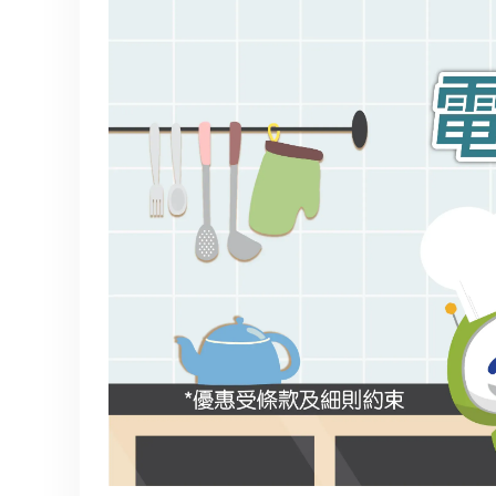
分體式冷氣機
雪櫃
廚櫃組合
身體保健
家居生活
風扇及冷風機
電飯煲
按摩器
保健美容
前置式洗衣機
焗爐及微波爐
消毒及衛生產品
上置式洗衣機
氣炸鍋
家居服務
空氣清新機
攪拌機及食物處理
抽濕機
電熱水壺
暖風機及電暖氈
咖啡機
浴室寶
洗碗碟機及碗碟消
吸塵機
即熱飲水機及蒸餾
照明用品及燈泡
空氣加濕機及香薰
熨斗