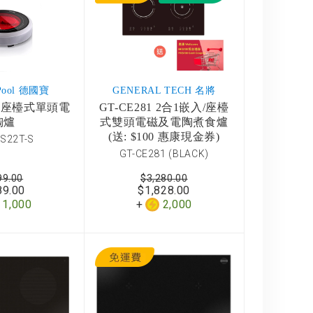
 Pool 德國寶
GENERAL TECH 名將
2T 座檯式單頭電
GT-CE281 2合1嵌入/座檯
陶爐
式雙頭電磁及電陶煮食爐
(送: $100 惠康現金券)
RS22T-S
GT-CE281 (BLACK)
99.00
$3,280.00
89.00
$1,828.00
1,000
2,000