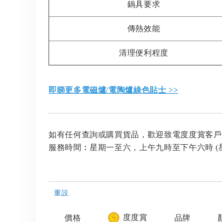
鍋具要求
傳熱效能
清理便利程度
即睇更多電磁爐/電陶爐綠色貼士 >>
如有任何查詢或購買貨品，歡迎致電度度賞客戶服務熱
服務時間︰星期一至六，上午九時至下午六時 (
重設
度度賞
價格
品牌