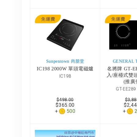
Sunpentown 尚朋堂
GENERAL 
IC198 2000W 單頭電磁爐
名將牌 GT-E
入/座檯式雙
IC198
(推廣
GT-EE289
$498.00
$3,88
$365.00
$2,44
500