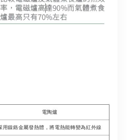
電陶爐
採用鎳鉻金屬發熱體，將電熱能轉變為紅外線