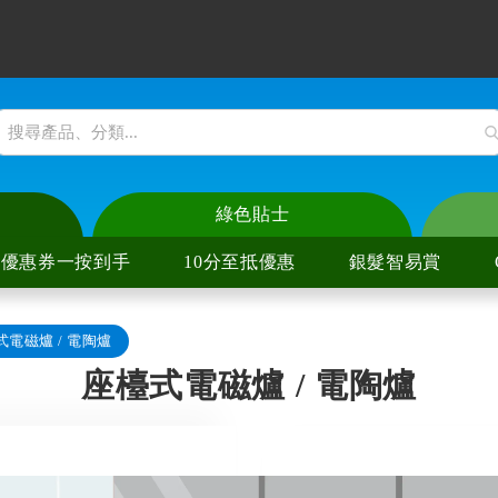
綠色貼士
優惠券一按到手
10分至抵優惠
銀髮智易賞
式電磁爐 / 電陶爐
爐
陶爐
座檯式電磁爐 / 電陶爐
爐
陶爐