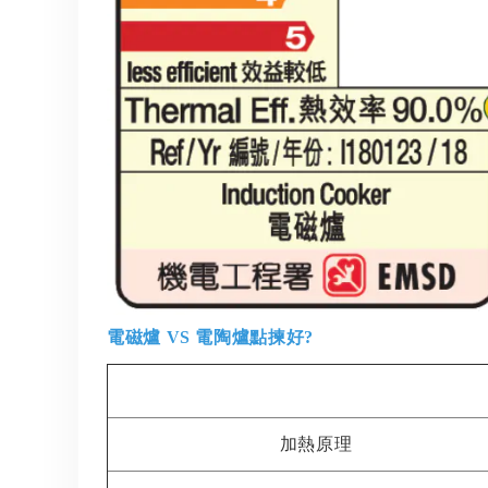
電磁爐 VS 電陶爐點揀好?
加熱原理