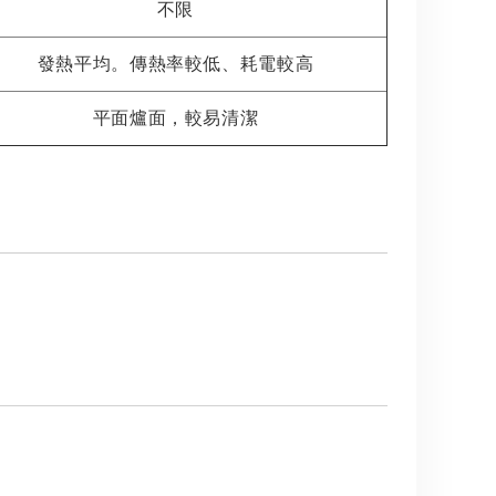
不限
發熱平均。傳熱率較低、耗電較高
平面爐面，較易清潔