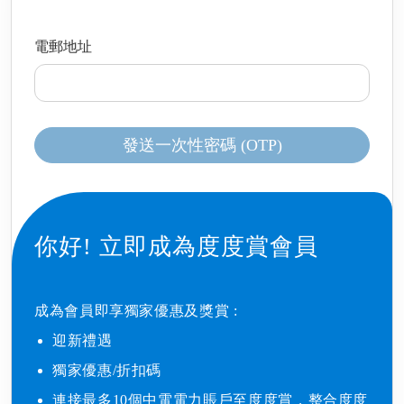
電郵地址
發送一次性密碼 (OTP)
你好!
立即成為度度賞會員
成為會員即享獨家優惠及獎賞 : ​
迎新禮遇​
獨家優惠/折扣碼​
連接最多10個中電電力賬戶至度度賞，整合度度