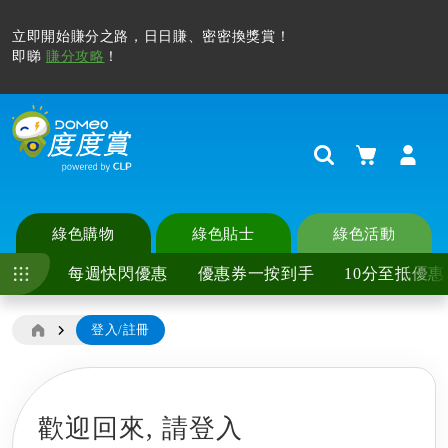
立即開始賺分之路，日日賺、密密換獎賞！
即睇
賺分攻略
！
購物車
Search
綠色購物
綠色貼士
綠色活動
每週快閃優惠
優惠券一按到手
10分至抵優惠
登入/註冊
歡迎回來,
請登入