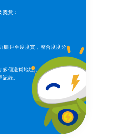
賞 : ​
電力賬戶至度度賞，整合度度分
存多個送貨地址，
單記錄。