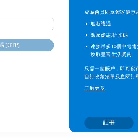
成為會員即享獨家優惠及獎
迎新禮遇​
獨家優惠/折扣碼​
(OTP)
連接最多10個中電
器
換取豐富生活奬賞
只需一個賬戶，即可儲
自訂收藏清單及查閱訂
毒機
了解更多
水機
機
註冊