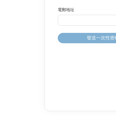
分體式冷氣機
雪櫃
廚櫃組合
身體保健
家居生活
電郵地址
風扇及冷風機
電飯煲
按摩器
保健美容
前置式洗衣機
焗爐及微波爐
消毒及衛生產品
上置式洗衣機
氣炸鍋
家居服務
發送一次性密碼 
空氣清新機
攪拌機及食物處理
抽濕機
電熱水壺
暖風機及電暖氈
咖啡機
浴室寶
洗碗碟機及碗碟消
吸塵機
即熱飲水機及蒸餾
照明用品及燈泡
空氣加濕機及香薰
熨斗