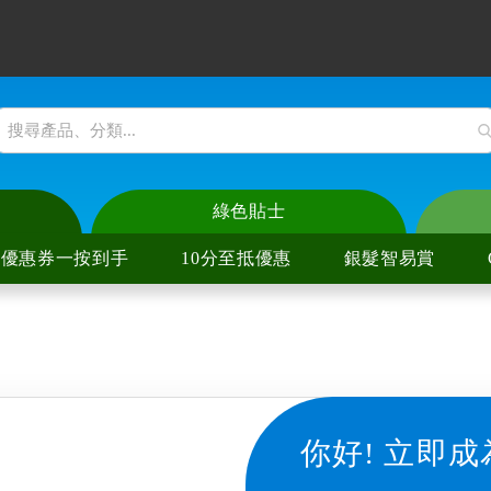
綠色貼士
優惠券一按到手
10分至抵優惠
銀髮智易賞
爐
陶爐
爐
陶爐
你好!
立即成