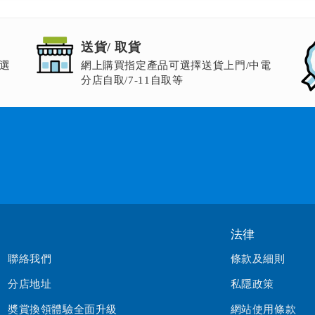
送貨/ 取貨
選
網上購買指定產品可選擇送貨上門/中電
分店自取/7-11自取等
法律
聯絡我們
條款及細則
分店地址
私隱政策
奬賞換領體驗全面升級
網站使用條款