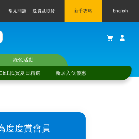
Language
新手攻略
English
常見問題
送貨及取貨
購物車
綠色活動
Chill抵買夏日精選
新居入伙優惠
為度度賞會員