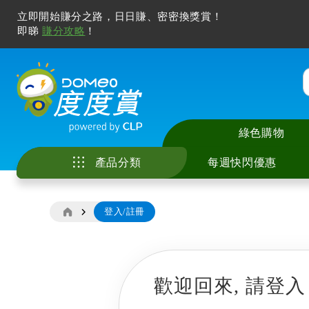
立即開始賺分之路，日日賺、密密換獎賞！
即睇
賺分攻略
！
綠色購物
產品分類
每週快閃優惠
登入/註冊
家庭電器
中央儲水式電熱水
座檯式電磁爐 / 電
智能手機及配件
電視
廚具
美容儀
冷氣清洗服務
花灑儲水式電熱水
嵌入式電磁爐 / 電
電腦產品及打印機
無線喇叭及音響
廚房用具及配件
化妝及護膚
家居除甲醛服務
廚房電器
即熱式電熱水爐
多功能煮食鍋
智能家居
耳機及耳筒
寵物用品
風筒及造型器
電子產品
歡迎回來,
請登入
窗口式冷氣機
抽油煙機
其他電子產品
拖板
睡房用品
脫毛機及電動鬚刨
影音及娛樂