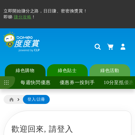
立即開始賺分之路，日日賺、密密換獎賞！
即睇
賺分攻略
！
購物車
Search
綠色購物
綠色貼士
綠色活動
每週快閃優惠
優惠券一按到手
10分至抵優惠
登入/註冊
歡迎回來,
請登入