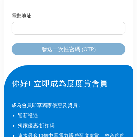
電郵地址
發送一次性密碼 (OTP)
你好!
立即成為度度賞會員
成為會員即享獨家優惠及獎賞 : ​
迎新禮遇​
獨家優惠/折扣碼​
連接最多10個中電電力賬戶至度度賞，整合度度