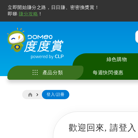
立即開始賺分之路，日日賺、密密換獎賞！
即睇
賺分攻略
！
綠色購物
產品分類
每週快閃優惠
登入/註冊
家庭電器
中央儲水式電熱水
座檯式電磁爐 / 電
智能手機及配件
電視
廚具
美容儀
冷氣清洗服務
花灑儲水式電熱水
嵌入式電磁爐 / 電
電腦產品及打印機
無線喇叭及音響
廚房用具及配件
化妝及護膚
家居除甲醛服務
廚房電器
即熱式電熱水爐
多功能煮食鍋
智能家居
耳機及耳筒
寵物用品
風筒及造型器
電子產品
歡迎回來,
請登入
窗口式冷氣機
抽油煙機
其他電子產品
拖板
睡房用品
脫毛機及電動鬚刨
影音及娛樂