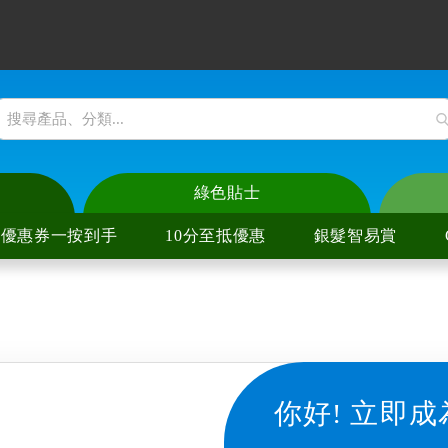
綠色貼士
優惠券一按到手
10分至抵優惠
銀髮智易賞
爐
陶爐
爐
陶爐
你好!
立即成