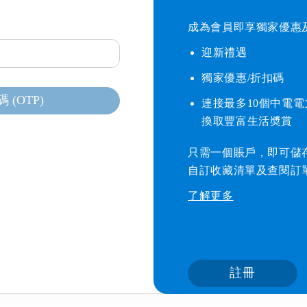
成為會員即享獨家優惠及獎
迎新禮遇​
獨家優惠/折扣碼​
(OTP)
連接最多10個中電
器
換取豐富生活奬賞
只需一個賬戶，即可儲
自訂收藏清單及查閱訂
毒機
了解更多
水機
機
註冊