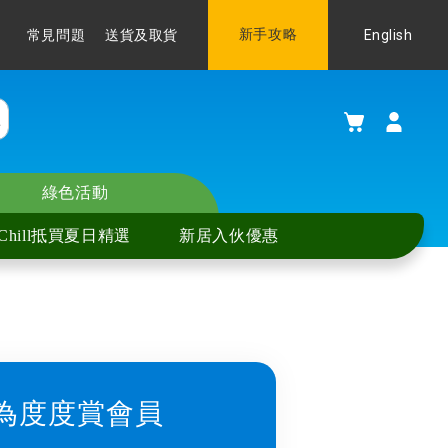
Language
新手攻略
English
常見問題
送貨及取貨
購物車
綠色活動
Chill抵買夏日精選
新居入伙優惠
為度度賞會員