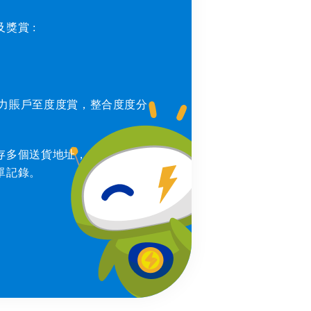
賞 : ​
電力賬戶至度度賞，整合度度分
存多個送貨地址，
單記錄。