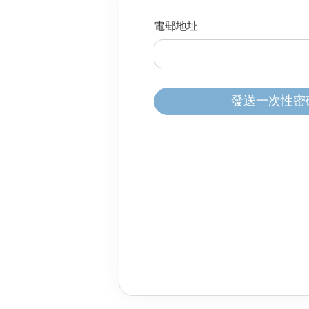
分體式冷氣機
雪櫃
廚櫃組合
身體保健
家居生活
電郵地址
風扇及冷風機
電飯煲
按摩器
保健美容
前置式洗衣機
焗爐及微波爐
消毒及衛生產品
上置式洗衣機
氣炸鍋
家居服務
發送一次性密碼 
空氣清新機
攪拌機及食物處理
抽濕機
電熱水壺
暖風機及電暖氈
咖啡機
浴室寶
洗碗碟機及碗碟消
吸塵機
即熱飲水機及蒸餾
照明用品及燈泡
空氣加濕機及香薰
熨斗