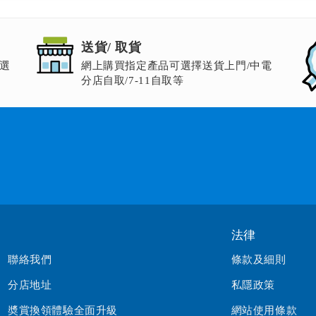
送貨/ 取貨
選
網上購買指定產品可選擇送貨上門/中電
分店自取/7-11自取等
法律
聯絡我們
條款及細則
分店地址
私隱政策
奬賞換領體驗全面升級
網站使用條款