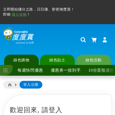
立即開始賺分之路，日日賺、密密換獎賞！
即睇
賺分攻略
！
購物車
Search
綠色購物
綠色貼士
綠色活動
每週快閃優惠
優惠券一按到手
10分至抵優惠
登入/註冊
歡迎回來,
請登入