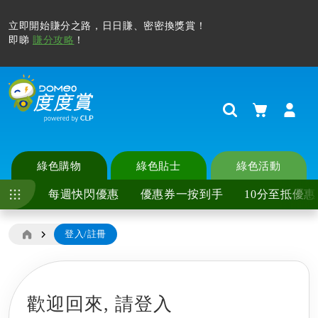
立即開始賺分之路，日日賺、密密換獎賞！
即睇
賺分攻略
！
購物車
Search
綠色購物
綠色貼士
綠色活動
每週快閃優惠
優惠券一按到手
10分至抵優惠
登入/註冊
歡迎回來,
請登入