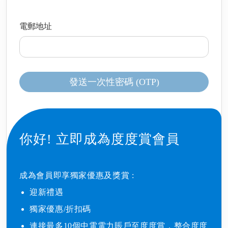
電郵地址
發送一次性密碼 (OTP)
你好!
立即成為度度賞會員
成為會員即享獨家優惠及獎賞 : ​
迎新禮遇​
獨家優惠/折扣碼​
連接最多10個中電電力賬戶至度度賞，整合度度