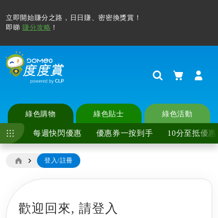
立即開始賺分之路，日日賺、密密換獎賞！
即睇
賺分攻略
！
購物車
Search
綠色購物
綠色貼士
綠色活動
每週快閃優惠
優惠券一按到手
10分至抵優惠
登入/註冊
歡迎回來,
請登入