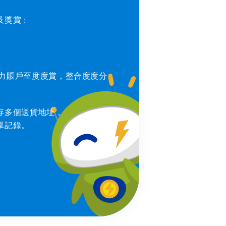
賞 : ​
電力賬戶至度度賞，整合度度分
存多個送貨地址，
單記錄。