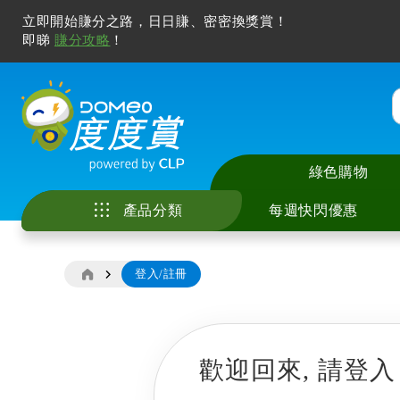
立即開始賺分之路，日日賺、密密換獎賞！
即睇
賺分攻略
！
綠色購物
產品分類
每週快閃優惠
登入/註冊
家庭電器
中央儲水式電熱水
座檯式電磁爐 / 電
智能手機及配件
電視
廚具
美容儀
冷氣清洗服務
花灑儲水式電熱水
嵌入式電磁爐 / 電
電腦產品及打印機
無線喇叭及音響
廚房用具及配件
化妝及護膚
家居除甲醛服務
廚房電器
即熱式電熱水爐
多功能煮食鍋
智能家居
耳機及耳筒
寵物用品
風筒及造型器
電子產品
歡迎回來,
請登入
窗口式冷氣機
抽油煙機
其他電子產品
拖板
睡房用品
脫毛機及電動鬚刨
影音及娛樂