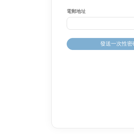
分體式冷氣機
雪櫃
廚櫃組合
身體保健
家居生活
電郵地址
風扇及冷風機
電飯煲
按摩器
保健美容
前置式洗衣機
焗爐及微波爐
消毒及衛生產品
上置式洗衣機
氣炸鍋
家居服務
發送一次性密碼 
空氣清新機
攪拌機及食物處理
抽濕機
電熱水壺
暖風機及電暖氈
咖啡機
浴室寶
洗碗碟機及碗碟消
吸塵機
即熱飲水機及蒸餾
照明用品及燈泡
空氣加濕機及香薰
熨斗