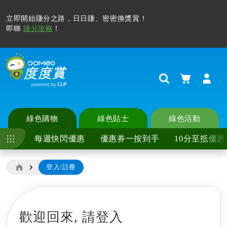
立即開始賺分之路，日日賺、密密換獎賞！
即睇
賺分攻略
！
購物車
Search
綠色購物
綠色貼士
綠色活動
每週快閃優惠
優惠券一按到手
10分至抵優惠
登入/註冊
歡迎回來,
請登入