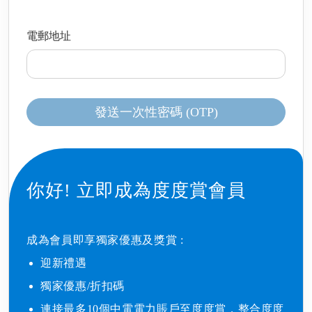
電郵地址
發送一次性密碼 (OTP)
你好!
立即成為度度賞會員
成為會員即享獨家優惠及獎賞 : ​
迎新禮遇​
獨家優惠/折扣碼​
連接最多10個中電電力賬戶至度度賞，整合度度